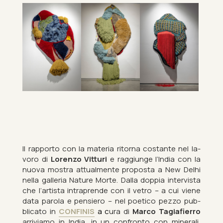
Il rap­porto con la ma­teria ritorna cost­ante nel la­
voro di
Lorenzo Vit­turi
e rag­gi­unge l’India con la
nuova mostra at­tu­al­mente pro­posta a New Delhi
nella gal­leria Nature Morte. Dalla dop­pia in­terv­ista
che l’artista in­traprende con il vetro – a cui viene
data pa­rola e pen­siero – nel po­et­ico pezzo pub­
blic­ato in
CON­FINIS
a c
ura di
Marco Ta­gi­afi­erro
ar­riviamo in India, in un con­fronto con min­er­ali,