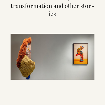
trans­form­a­tion and other stor­
ies