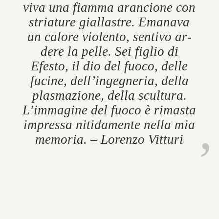
viva una fiamma aran­cione con
stri­ature gial­lastre. Em­an­ava
un calore vi­ol­ento, sen­tivo ar­
dere la pelle. Sei figlio di
Efesto, il dio del fuoco, delle
fucine, dell’in­gegn­eria, della
plas­mazione, della scul­tura.
L’im­ma­gine del fuoco è ri­masta
im­pressa niti­da­mente nella mia
me­moria. – Lorenzo Vit­turi