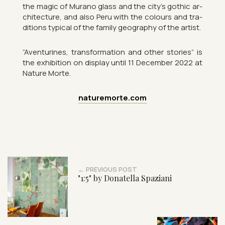
the magic of Mur­ano glass and the city’s gothic ar­
chi­tec­ture, and also Peru with the col­ours and tra­
di­tions typ­ical of the fam­ily geo­graphy of the artist.
“Aven­tur­ines, trans­form­a­tion and other stor­ies” is
the ex­hib­i­tion on dis­play until 11 Decem­ber 2022 at
Nature Morte.
naturemorte.com
← PREVIOUS POST
"1:5" by Donatella Spaziani