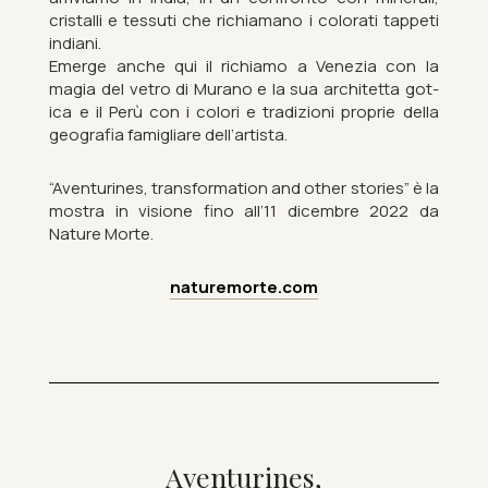
cristalli e tes­suti che ri­chiamano i col­or­ati tap­peti
in­di­ani.
Emerge anche qui il ri­chiamo a Venezia con la
magia del vetro di Mur­ano e la sua ar­chitetta got­
ica e il Perù con i colori e trad­iz­ioni pro­prie della
geo­grafia famigli­are dell’artista.
“Aven­tur­ines, trans­form­a­tion and other stor­ies” è la
mostra in vis­ione fino all’11 dicembre 2022 da
Nature Morte.
naturemorte.com
Aven­tur­ines,