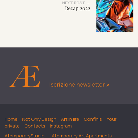
NEXT POST →
Recap 2022
Iscrizione newsletter
↗︎
Home
Not Only Design
Art in life
Confinis
Your
private
Contacts
Instagram
AtemporaryStudio
Atemporary Art Apartments