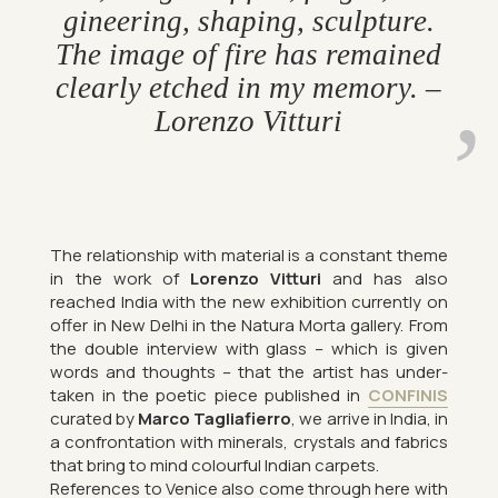
gin­eer­ing, shap­ing, sculp­ture.
The image of fire has re­mained
clearly etched in my memory. –
Lorenzo Vit­turi
The re­la­tion­ship with ma­ter­ial is a con­stant theme
in the work of
Lorenzo Vit­turi
and has also
reached India with the new ex­hib­i­tion cur­rently on
offer in New Delhi in the Natura Morta gal­lery. From
the double in­ter­view with glass – which is given
words and thoughts – that the artist has un­der­
taken in the po­etic piece pub­lished in
CON­FINIS
cur­ated by
Marco Tagliafi­erro
, we ar­rive in India, in
a con­front­a­tion with min­er­als, crys­tals and fab­rics
that bring to mind col­our­ful In­dian car­pets.
Ref­er­ences to Venice also come through here with