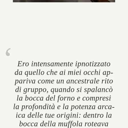
Ero in­tensamente ipnotizzato
da quello che ai miei occhi ap­
par­iva come un an­ces­trale rito
di gruppo, quando si spa­lancò
la bocca del forno e com­presi
la pro­fondità e la po­tenza ar­ca­
ica delle tue ori­gini: den­tro la
bocca della muffola ro­teava