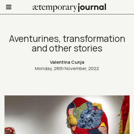
Aventurines, transformation
and other stories
Not Only Design
Valentina Cunja
Art in life
Monday, 28th November, 2022
Confinis
Contacts