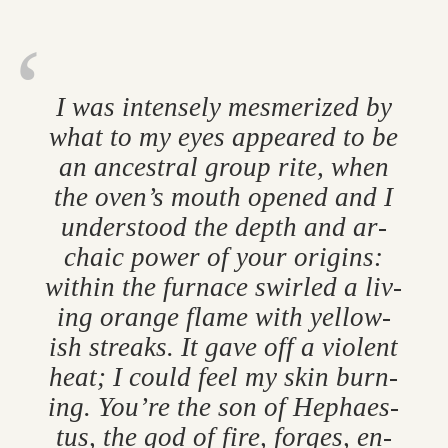
I was in­tensely mes­mer­ized by
what to my eyes ap­peared to be
an an­ces­tral group rite, when
the oven’s mouth opened and I
un­der­stood the depth and ar­
chaic power of your ori­gins:
within the fur­nace swirled a liv­
ing or­ange flame with yel­low­
ish streaks. It gave off a vi­ol­ent
heat; I could feel my skin burn­
ing. You’re the son of Hep­h­aes­
tus, the god of fire, forges, en­