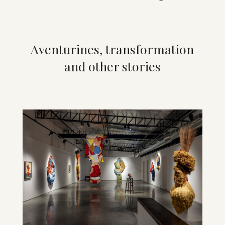
Aven­tur­ines, trans­form­a­tion
and other stor­ies