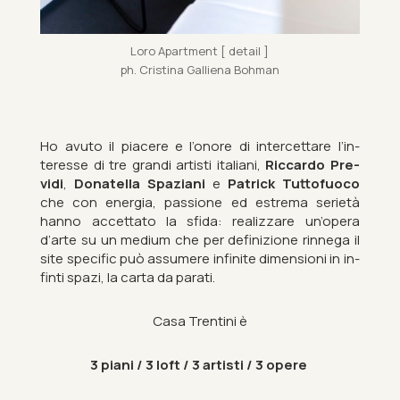
Loro Apart­ment [ de­tail ]
ph. Cristina Gal­li­ena Bo­h­man
Ho avuto il pi­acere e l’onore di in­ter­cettare l’in­
teresse di tre grandi artisti italiani,
Ric­cardo Pre­
vidi
,
Dona­tella Spazi­ani
e
Patrick Tut­to­fuoco
che con en­er­gia, pas­sione ed es­trema serietà
hanno ac­cettato la sfida: realiz­zare un’opera
d’arte su un me­dium che per defin­iz­ione rinnega il
site spe­cific può as­sumere in­fin­ite di­men­sioni in in­
finti spazi, la carta da par­ati.
Casa Trentini è
3 piani / 3 loft / 3 artisti / 3 opere