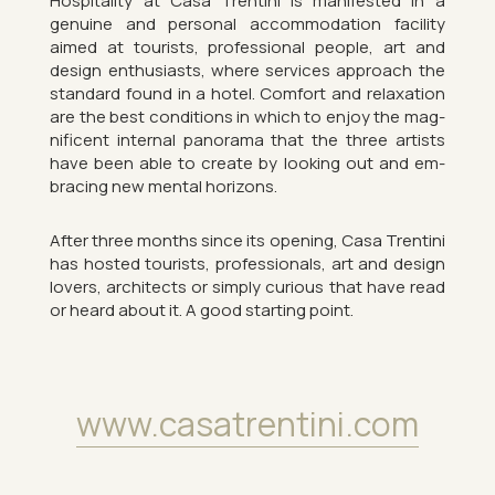
Hos­pit­al­ity at Casa Trentini is mani­fes­ted in a
genu­ine and per­sonal ac­com­mod­a­tion fa­cil­ity
aimed at tour­ists, pro­fes­sional people, art and
design en­thu­si­asts, where ser­vices ap­proach the
stand­ard found in a hotel. Com­fort and re­lax­a­tion
are the best con­di­tions in which to enjoy the mag­
ni­fi­cent in­ternal pan­or­ama that the three artists
have been able to cre­ate by look­ing out and em­
bra­cing new men­tal ho­ri­zons.
After three months since its open­ing, Casa Trentini
has hos­ted tour­ists, pro­fes­sion­als, art and design
lov­ers, ar­chi­tects or simply curi­ous that have read
or heard about it. A good start­ing point.
www.​cas​atre​ntin​i.​com