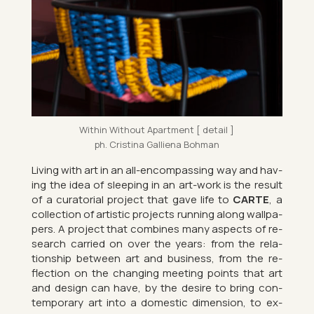
Within Without Apart­ment [ de­tail ]
ph. Cristina Gal­li­ena Bo­h­man
Liv­ing with art in an all-en­com­passing way and hav­
ing the idea of sleep­ing in an art-work is the res­ult
of a cur­at­orial pro­ject that gave life to
CARTE
, a
col­lec­tion of artistic pro­jects run­ning along wall­pa­
pers. A pro­ject that com­bines many as­pects of re­
search car­ried on over the years: from the re­la­
tion­ship between art and busi­ness, from the re­
flec­tion on the chan­ging meet­ing points that art
and design can have, by the de­sire to bring con­
tem­por­ary art into a do­mestic di­men­sion, to ex­