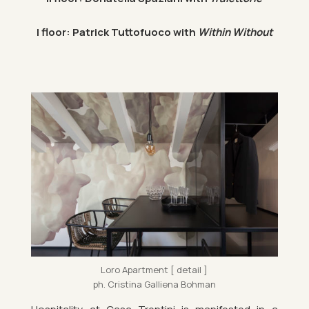
I floor: Patrick Tut­to­fuoco with
Within Without
Loro Apart­ment [ de­tail ]
ph. Cristina Gal­li­ena Bo­h­man