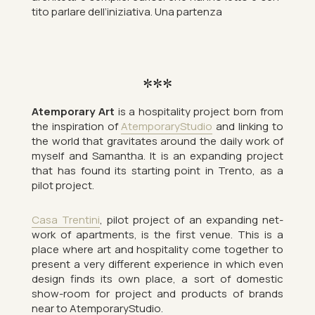
tito par­lare dell’iniz­i­ativa. Una partenza
***
Atem­por­ary Art
is a hos­pit­al­ity pro­ject born from
the in­spir­a­tion of
Atem­por­aryStu­dio
and link­ing to
the world that grav­it­ates around the daily work of
my­self and Sam­antha. It is an ex­pand­ing pro­ject
that has found its start­ing point in Trento, as a
pilot pro­ject.
Casa Trentini
, pilot pro­ject of an ex­pand­ing net­
work of apart­ments, is the first venue. This is a
place where art and hos­pit­al­ity come to­gether to
present a very dif­fer­ent ex­per­i­ence in which even
design finds its own place, a sort of do­mestic
show-room for pro­ject and products of brands
near to Atem­por­aryStu­dio.