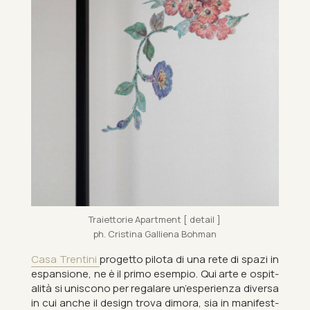
Traiet­torie Apart­ment [ de­tail ]
ph. Cristina Gal­li­ena Bo­h­man
Casa Trentini
pro­getto pi­lota di una rete di spazi in
es­pan­sione, ne è il primo es­em­pio. Qui arte e os­pit­
alità si unis­cono per regalare un’es­per­i­enza di­versa
in cui anche il design trova dimora, sia in mani­fest­