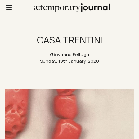
CASA TRENTINI
Not Only Design
Giovanna Felluga
Sunday, 19th January, 2020
Art in life
Confinis
Contacts