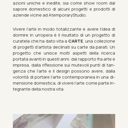
azioni uni­che e in­ed­ite, sia come show room dal
sapore do­mest­ico di al­cuni pro­getti e pro­dotti di
aziende vi­cine ad Atem­por­aryStu­dio.
Vivere l’arte in modo to­talizzante e avere l’idea di
dormire in un’opera è il ri­sultato di un pro­getto di
cur­atela che ha dato vita a
CARTE
, una collezione
di pro­getti d’artista de­clinati su carte da par­ati. Un
pro­getto che unisce molti as­petti della ricerca
port­ata av­anti in questi anni: dal rap­porto fra arte e
im­presa, dalla rif­lessione sui mute­voli punti di tan­
genza che l’arte e il design pos­sono avere, dalla
volontà di portare l’arte con­tem­por­anea in una di­
men­sione do­mest­ica, di vivere l’arte come parte in­
teg­rante della nos­tra vita.