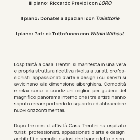
III piano: Ric­cardo Pre­vidi con
LORO
II piano: Dona­tella Spazi­ani con
Traiet­torie
I piano: Patrick Tut­to­fuoco con
Within Without
L’os­pit­alità a casa Trentini si mani­festa in una vera
e pro­pria strut­tura ricet­tiva rivolta a tur­isti, pro­fes­
sion­isti, ap­pas­sionati d’arte e design i cui ser­vizi si
av­vi­cin­ano alla di­men­sione al­bergh­i­era. Co­modità
e relax sono le con­d­iz­ioni migliori per godere del
mag­ni­fico pan­or­ama in­terno che i tre artisti hanno
saputo creare port­ando lo sguardo ad ab­brac­ciare
nuovi orizzo­nti men­tali.
Dopo tre mesi di at­tività Casa Trentini ha os­pitato
tur­isti, pro­fes­sion­isti, ap­pas­sionati d’arte e design,
ar­chitetti e sem­plici curi­osi che hanno letto e sen­