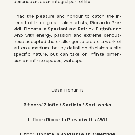
per­i­ence art as an in­teg­ral part of life.
I had the pleas­ure and hon­our to catch the in­
terest of three great Italian artists,
Ric­cardo Pre­
vidi
,
Dona­tella Spazi­ani
and
Patrick Tut­to­fuoco
who with en­ergy, pas­sion and ex­treme ser­i­ous­
ness ac­cep­ted the chal­lenge: to cre­ate a work of
art on a me­dium that by defin­i­tion dis­claims a site
spe­cific nature, but can take on in­fin­ite di­men­
sions in in­fin­ite spaces, wall­pa­per.
Casa Trentini is
3 floors/ 3 lofts / 3 artists / 3 art-works
III floor: Ric­cardo Pre­vidi with
LORO
II floor: Dona­tella Spazi­ani with
Traiet­torie