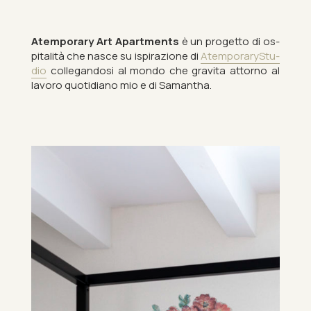
Atem­por­ary Art Apart­ments
è un pro­getto di os­
pit­alità che nasce su is­pirazione di
Atem­por­aryStu­
dio
col­l­eg­an­dosi al mondo che grav­ita at­torno al
la­voro quo­tidi­ano mio e di Sam­antha.