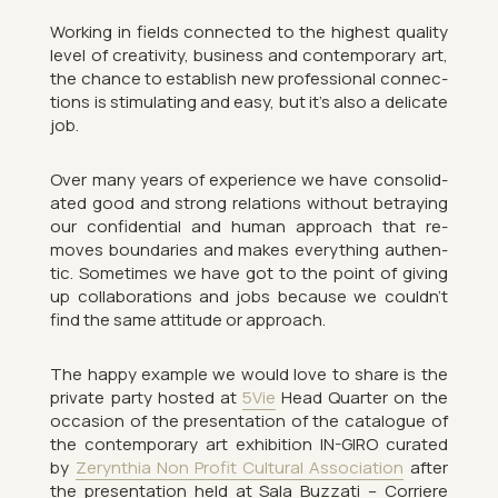
Work­ing in fields con­nec­ted to the highest qual­ity
level of cre­ativ­ity, busi­ness and con­tem­por­ary art,
the chance to es­tab­lish new pro­fes­sional con­nec­
tions is stim­u­lat­ing and easy, but it’s also a del­ic­ate
job.
Over many years of ex­per­i­ence we have con­sol­id­
ated good and strong re­la­tions without be­tray­ing
our con­fid­en­tial and human ap­proach that re­
moves bound­ar­ies and makes everything au­then­
tic. Some­times we have got to the point of giv­ing
up col­lab­or­a­tions and jobs be­cause we couldn’t
find the same at­ti­tude or ap­proach.
The happy ex­ample we would love to share is the
private party hos­ted at
5Vie
Head Quarter on the
oc­ca­sion of the present­a­tion of the cata­logue of
the con­tem­por­ary art ex­hib­i­tion IN-GIRO cur­ated
by
Zeryn­thia Non Profit Cul­tural As­so­ci­ation
after
the present­a­tion held at Sala Buzzati – Cor­ri­ere