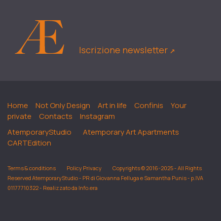
Iscrizione newsletter
↗︎
Home
Not Only Design
Art in life
Confinis
Your
private
Contacts
Instagram
AtemporaryStudio
Atemporary Art Apartments
CARTEdition
Terms & conditions
Policy Privacy
Copyrights © 2016-2025 - All Rights
Reserved AtemporaryStudio - PR di Giovanna Felluga e Samantha Punis - p.IVA
01177710322 - Realizzato da Info.era