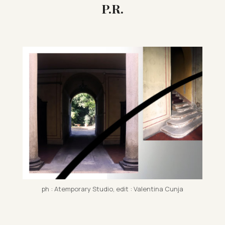
P.R.
ph : Atem­por­ary Stu­dio, edit : Valentina Cunja