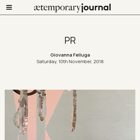
PR
Not Only Design
Giovanna Felluga
Saturday, 10th November, 2018
Art in life
Confinis
Contacts