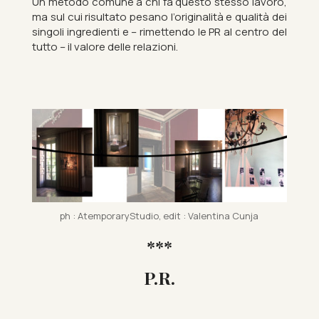
Un met­odo comune a chi fa questo stesso la­voro,
ma sul cui ri­sultato pes­ano l’ori­gin­alità e qualità dei
sin­goli in­gredi­enti e – ri­mettendo le PR al centro del
tutto – il valore delle relazioni.
ph : Atem­por­aryStu­dio, edit : Valentina Cunja
***
P.R.