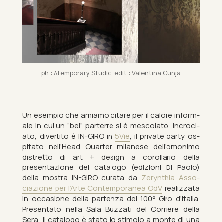
ph : Atem­por­ary Stu­dio, edit : Valentina Cunja
Un es­em­pio che amiamo citare per il calore in­for­m­
ale in cui un “bel” par­terre si è mescol­ato, in­cro­ci­
ato, di­ver­tito è IN-GIRO in
5Vie
, il private party os­
pitato nell’Head Quarter mil­anese dell’omon­imo
dis­tretto di art + design a co­rol­lario della
presentazione del cata­logo (ed­iz­ioni Di Paolo)
della mostra IN-GIRO curata da
Zeryn­thia As­so­
ciazione per l’Arte Con­tem­por­anea OdV
realizzata
in oc­ca­sione della partenza del 100° Giro d’Italia.
Presentato nella Sala Buzzati del Cor­ri­ere della
Sera, il cata­logo è stato lo stimolo a monte di una