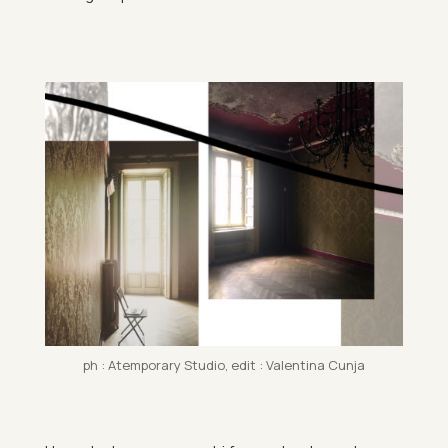
ph : Atem­por­ary Stu­dio, edit : Valentina Cunja