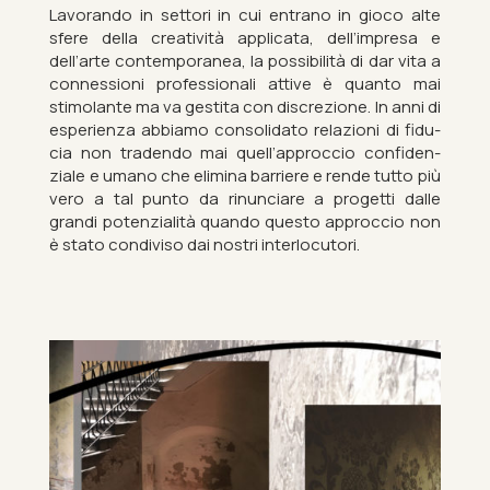
La­vor­ando in set­tori in cui en­trano in gioco alte
sfere della cre­atività ap­plicata, dell’im­presa e
dell’arte con­tem­por­anea, la pos­sib­ilità di dar vita a
con­nes­sioni pro­fes­sion­ali at­tive è quanto mai
stimolante ma va gestita con dis­crezione. In anni di
es­per­i­enza ab­biamo con­sol­id­ato relazioni di fi­du­
cia non tradendo mai quell’ap­p­roc­cio con­fid­en­
ziale e umano che elim­ina bar­ri­ere e rende tutto più
vero a tal punto da ri­nun­ciare a pro­getti dalle
grandi po­ten­zi­alità quando questo ap­p­roc­cio non
è stato con­di­viso dai nos­tri in­ter­locutori.