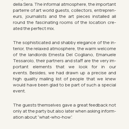
della Sera. The in­formal at­mo­sphere, the im­port­ant
par­terre of art world guests, col­lect­ors, en­tre­pren­
eurs, journ­al­ists and the art pieces in­stalled all
round the fas­cin­at­ing rooms of the loc­a­tion cre­
ated the per­fect mix.
The soph­ist­ic­ated and shabby el­eg­ance of the in­
terior, the re­laxed at­mo­sphere, the warm wel­come
of the land­lords Ern­esta Del Cogli­ano, Emanuele
Tes­sar­olo, their part­ners and staff are the very im­
port­ant ele­ments that we look for in our
events. Be­sides, we had drawn up a pre­cise and
high qual­ity mail­ing list of people that we knew
would have been glad to be part of such a spe­cial
event.
The guests them­selves gave a great feed­back not
only at the party but also later when ask­ing in­form­
a­tion about “what-who-how”.