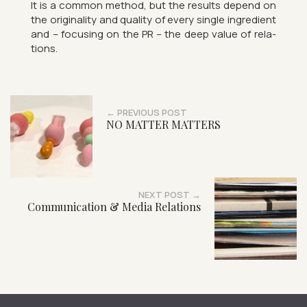
It is a com­mon method, but the res­ults de­pend on
the ori­gin­al­ity and qual­ity of every single in­gredi­ent
and – fo­cus­ing on the PR – the deep value of re­la­
tions.
← PREVIOUS POST
NO MATTER MATTERS
NEXT POST →
Communication & Media Relations