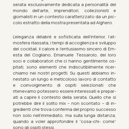
serata es­clu­siva­mente ded­icata a per­son­alità del
mondo dell’arte, im­pren­d­itori, collezion­isti e
giornal­isti in un con­testo car­at­ter­izzato da un pic­
colo es­tratto della mostra presentata ad Alghero.
L’el­eg­anza délabré e sofist­icata dell’in­terior, l’at­
mos­fera ri­las­sata, i tempi di ac­cogli­enza e svi­luppo
del cock­tail, il calore e l’entusi­asmo sin­cero di Ern­
esta del Cogli­ano, Emanuele Tes­sar­olo, dei loro
soci e col­lab­or­atori che ci hanno gen­til­mente os­
pit­ati, sono ele­menti che in­dis­cut­ib­il­mente ricer­
chiamo nei nos­tri pro­getti. Su questi ab­biamo in­
nestato un lungo e metico­loso la­voro di con­t­atto
e coin­vol­gi­mento di os­piti selezionati che
ritenevamo potessero es­sere in­teressati e pre­par­
ati a ca­pire il con­testo della serata. Quello che si
po­trebbe dire il solito mix – non scon­tato – di in­
gredi­enti che trova con­ferma del proprio suc­cesso
non solo nell’im­me­di­ato, ma sulla lunga dis­tanza,
quando a voler ap­pro­fon­dire il “cosa-chi- come”
sono gli os­piti stessi.