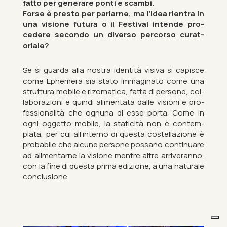
fatto per gen­er­are ponti e scambi.
Forse è presto per par­larne, ma l’idea ri­en­tra in
una vis­ione fu­tura o il Fest­ival in­tende pro­
cedere secondo un di­verso per­corso cur­at­
oriale?
Se si guarda alla nos­tra iden­tità vi­s­iva si capisce
come Eph­em­era sia stato im­ma­ginato come una
strut­tura mo­bile e ri­zo­mat­ica, fatta di per­sone, col­
laborazioni e quindi al­i­mentata dalle vis­ioni e pro­
fes­sion­alità che ognuna di esse porta. Come in
ogni og­getto mo­bile, la stati­cità non è con­tem­
plata, per cui all’in­terno di questa cos­tellazione è
prob­abile che al­cune per­sone possano con­tinu­are
ad al­i­ment­arne la vis­ione mentre altre ar­river­anno,
con la fine di questa prima ed­iz­ione, a una nat­urale
con­clu­sione.