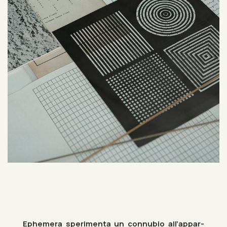
Eph­em­era sper­i­menta un con­nu­bio all’ap­par­