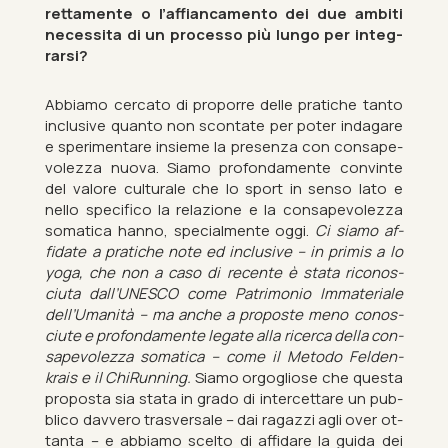
rettamente o l’af­fi­an­ca­mento dei due am­biti
ne­ces­sita di un pro­cesso più lungo per in­teg­
rarsi?
Ab­biamo cer­cato di pro­porre delle pratiche tanto
in­clus­ive quanto non scon­t­ate per poter in­d­agare
e sper­i­ment­are in­sieme la presenza con con­s­ape­
vol­ezza nuova. Siamo pro­fon­da­mente con­vinte
del valore cul­turale che lo sport in senso lato e
nello spe­cifico la relazione e la con­s­ape­vol­ezza
so­mat­ica hanno, spe­cial­mente oggi.
Ci siamo af­
fid­ate a pratiche note ed in­clus­ive – in primis a lo
yoga, che non a caso di re­cente è stata ricon­os­
ciuta dall’UN­ESCO come Pat­ri­mo­nio Im­ma­ter­iale
dell’Umanità – ma anche a pro­poste meno con­os­
ciute e pro­fon­da­mente leg­ate alla ricerca della con­
s­ape­vol­ezza so­mat­ica – come il Met­odo Felden­
krais e il ChiRun­ning.
Siamo or­gogli­ose che questa
pro­posta sia stata in grado di in­ter­cettare un pub­
blico dav­vero tras­ver­s­ale – dai ragazzi agli over ot­
tanta – e ab­biamo scelto di af­fid­are la guida dei