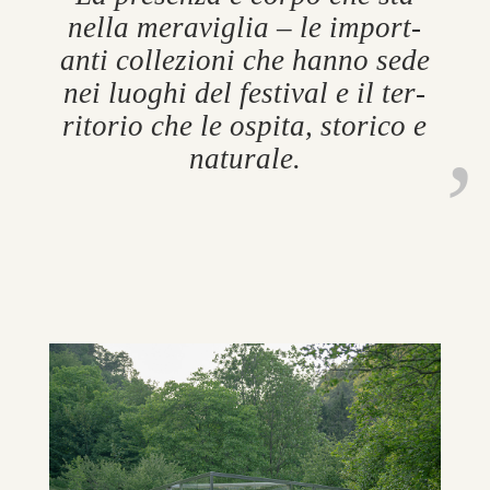
nella merav­iglia – le im­port­
anti collezioni che hanno sede
nei luoghi del fest­ival e il ter­
ritorio che le os­pita, storico e
nat­urale.