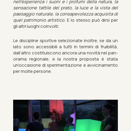
nell’es­per­i­enza i suoni e i pro­fumi della natura, la
sensazione tat­tile del prato, la luce e la vista del
paesag­gio nat­urale, la con­s­ape­vol­ezza ac­quis­ita di
quel pat­ri­mo­nio artist­ico.
E lo stesso può dirsi per
gli altri luoghi coin­volti.
Le dis­cip­line sport­ive selezion­ate in­oltre, se da un
lato sono ac­cess­ib­ili a tutti in ter­mini di fruib­ilità,
dall’altro costituis­cono ancora una novità nel pan­
or­ama re­gionale, e la nos­tra pro­posta è stata
un’oc­ca­sione di sper­i­mentazione e av­vi­ci­n­a­mento
per molte per­sone.