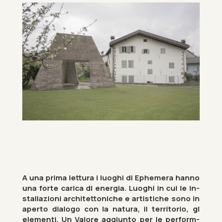
A una prima lettura i luoghi di Eph­em­era hanno
una forte ca­rica di en­er­gia. Luoghi in cui le in­
stall­azioni ar­chitettoniche e artistiche sono in
aperto dia­logo con la natura, il ter­ritorio, gl
ele­menti. Un Valore ag­gi­unto per le per­form­