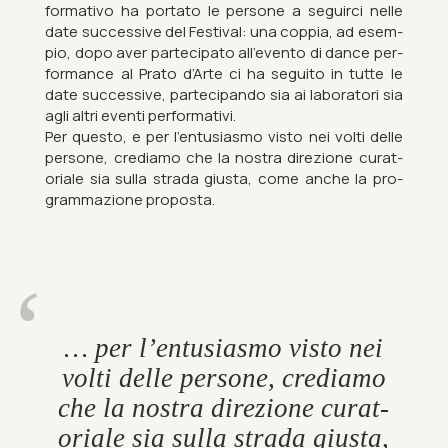
form­at­ivo ha portato le per­sone a seguirci nelle
date suc­cess­ive del Fest­ival: una cop­pia, ad es­em­
pio, dopo aver parte­cip­ato all’evento di dance per­
form­ance al Prato d’Arte ci ha se­guito in tutte le
date suc­cess­ive, parte­cipando sia ai labor­atori sia
agli altri eventi per­form­ativi.
Per questo, e per l’entusi­asmo visto nei volti delle
per­sone, cre­diamo che la nos­tra direzione cur­at­
oriale sia sulla strada giusta, come anche la pro­
gram­mazione pro­posta.
… per l’entusi­asmo visto nei
volti delle per­sone, cre­diamo
che la nos­tra direzione cur­at­
oriale sia sulla strada giusta,