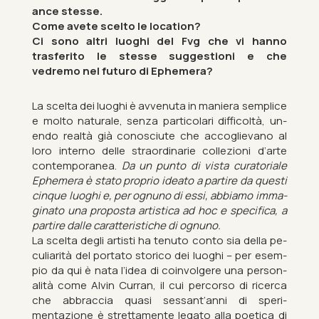
ance stesse.
Come avete scelto le loc­a­tion?
Ci sono altri luoghi del Fvg che vi hanno
trasferito le stesse sug­ges­tioni e che
vedremo nel fu­turo di Eph­em­era?
La scelta dei luoghi è avven­uta in mani­era sem­plice
e molto nat­urale, senza par­ti­c­ol­ari dif­ficoltà, un­
endo realtà già con­os­ciute che ac­cogliev­ano al
loro in­terno delle straordin­arie collezioni d’arte
con­tem­por­anea.
Da un punto di vista cur­at­oriale
Eph­em­era è stato proprio ideato a partire da questi
cinque luoghi e, per ognuno di essi, ab­biamo im­ma­
ginato una pro­posta artist­ica ad hoc e spe­cifica, a
partire dalle car­at­ter­istiche di ognuno.
La scelta degli artisti ha ten­uto conto sia della pe­
cu­li­arità del portato storico dei luoghi – per es­em­
pio da qui è nata l’idea di coin­volgere una per­son­
alità come Alvin Cur­ran, il cui per­corso di ricerca
che ab­brac­cia quasi sess­ant’anni di sper­i­
mentazione è strettamente legato alla po­et­ica di