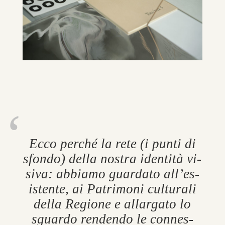
Ecco perché la rete (i punti di
sfondo) della nos­tra iden­tità vi­
s­iva: ab­biamo guard­ato all’es­
ist­ente, ai Pat­ri­moni cul­tur­ali
della Re­gione e al­lar­gato lo
sguardo rendendo le con­nes­