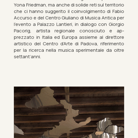
Yona Fried­man, ma anche di solide reti sul ter­ritorio
che ci hanno sug­gerito il coin­vol­gi­mento di Fabio
Ac­curso e del Centro Gi­uli­ano di Mu­sica An­tica per
l’evento a Palazzo Lantieri, in dia­logo con Gior­gio
Pa­c­orig, artista re­gionale con­os­ciuto e ap­
prezzato in Italia ed Europa as­sieme al diret­tore
artist­ico del Centro d’Arte di Padova, rifer­i­mento
per la ricerca nella mu­sica sper­i­mentale da oltre
set­tant’anni.