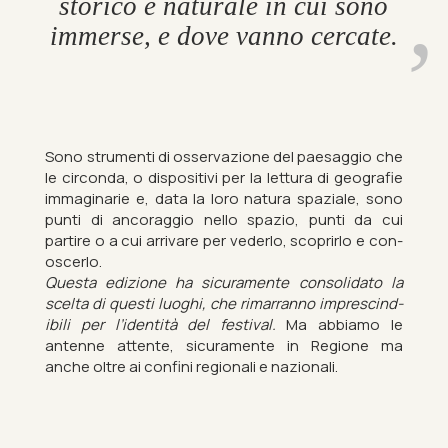
storico e nat­urale in cui sono
im­merse, e dove vanno cer­cate.
Sono stru­menti di os­ser­vazione del paesag­gio che
le cir­conda, o dis­pos­it­ivi per la lettura di geo­grafie
im­ma­gin­arie e, data la loro natura spaziale, sono
punti di ancor­ag­gio nello spazio, punti da cui
partire o a cui ar­rivare per vederlo, scopri­rlo e con­
o­scerlo.
Questa ed­iz­ione ha sicura­mente con­sol­id­ato la
scelta di questi luoghi, che rimar­ranno im­pre­scind­
ib­ili per l’iden­tità del fest­ival.
Ma ab­biamo le
antenne at­tente, sicura­mente in Re­gione ma
anche oltre ai con­fini re­gion­ali e nazion­ali.