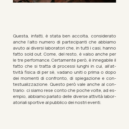
Questa, in­fatti, è stata ben ac­colta, con­sid­er­ato
anche l’alto nu­mero di parte­cipanti che ab­biamo
avuto ai di­versi labor­atori che, in tutti i casi, hanno
fatto sold out. Come, del resto, è valso anche per
le tre per­fo­mance. Cer­ta­mente però, è in­neg­abile il
fatto che si tratta di pro­cessi lunghi in cui, all’at­
tività fis­ica di per sè, vadano uniti o prima o dopo
dei mo­menti di con­fronto, di spie­gazione e con­
tes­tu­alizza­zione. Questo però vale anche al con­
trario: ci siamo rese conto che poche volte, ad es­
em­pio, ab­biamo par­lato delle di­verse at­tività labor­
at­or­i­ali sport­ive al pub­blico dei nos­tri eventi.