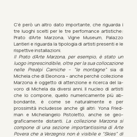
C’è però un altro dato im­port­ante, che ri­guarda i
tre luoghi scelti per le tre per­fo­mance artistiche:
Prato d’Arte Mar­zona, Vigne Mu­seum, Palazzo
Lantieri e ri­guarda la ti­po­lo­gia di artisti presenti e le
rispet­tive in­stall­azioni.
Il Prato d’Arte Mar­zona, per es­em­pio, è stato un
luogo im­pre­scind­ibile, oltre per la sua col­loc­azione
nelle Prealpi Car­niche – “le montagne”
sia di
Michela che di Ele­onora – anche perchè collezione
Mar­zona è og­getto di at­ten­zione e ricerca del la­
voro di Michela da di­versi anni. Il nuc­leo di artisti
che lo com­pone, quello nu­mer­ica­mente più ab­
bond­ante, è come se nat­ur­al­mente e per
prossimità in­cludesse anche gli altri: Yona Fried­
man e Michelan­gelo Pis­to­letto, anche se geo­
grafica­mente dis­tanti.
La collezione Mar­zona si
com­pone di una sezione im­port­an­tis­sima di Arte
Povera che a Verzeg­nis non è vis­ibile e “Skies” di