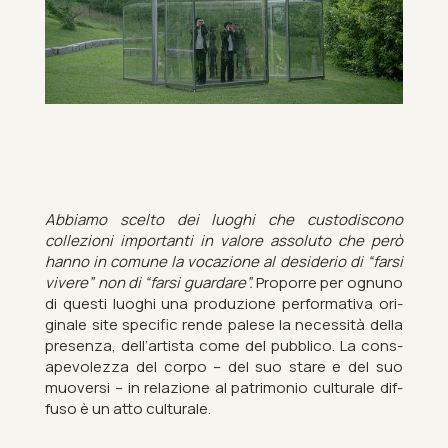
Ab­biamo scelto dei luoghi che cus­todis­cono
collezioni im­port­anti in valore as­sol­uto che però
hanno in comune la vo­cazione al de­sid­erio di “farsi
vivere” non di “farsi guardare”.
Pro­porre per ognuno
di questi luoghi una produzione per­form­ativa ori­
ginale site spe­cific rende palese la ne­ces­sità della
presenza, dell’artista come del pub­blico. La con­s­
ape­vol­ezza del corpo – del suo stare e del suo
muoversi – in relazione al pat­ri­mo­nio cul­turale dif­
fuso è un atto cul­turale.