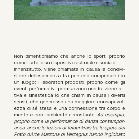
Non di­menti­chiamo che anche lo sport, proprio
come l’arte, è un dis­pos­it­ivo cul­turale e so­ciale.
In­nan­zi­tutto, viene chiamata in causa la con­di­vi­
sione dell’es­per­i­enza tra per­sone com­presenti in
un luogo; i labor­atori pro­posti, proprio come gli
eventi per­form­ativi, pro­muovono una fruiz­ione at­
tiva e sin­estet­ica (o che chiami in causa i di­versi
sensi), che gen­er­asse una mag­giore con­s­ape­vol­
ezza di sé stessi e una con­nes­sione tra corpo e
mente e con l’am­bi­ente cir­cost­ante.
Ad es­em­pio,
proprio come la per­form­ance di danza con­tem­por­
anea, anche le lezioni di felden­krais tra le opere del
Prato d’Arte Mar­zona di Verzeg­nis hanno in­g­lob­ato