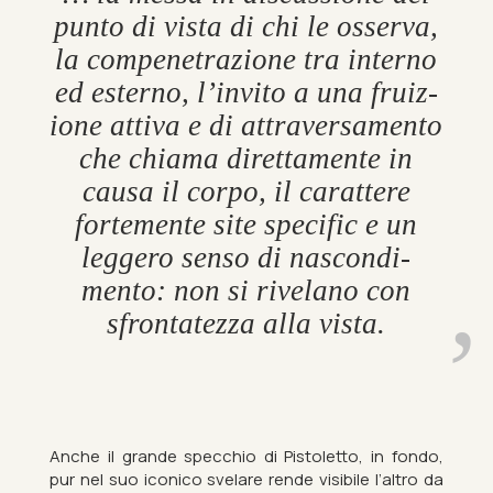
punto di vista di chi le os­serva,
la com­pen­et­razione tra in­terno
ed es­terno, l’in­vito a una fruiz­
ione at­tiva e di at­tra­ver­samento
che chiama direttamente in
causa il corpo, il car­attere
forte­mente site spe­cific e un
leg­gero senso di nas­con­di­
mento: non si rivelano con
sfront­atezza alla vista.
Anche il grande spec­chio di Pis­to­letto, in fondo,
pur nel suo iconico svelare rende vis­ibile l’altro da