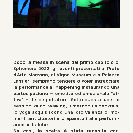
Dopo la messa in scena del primo cap­it­olo di
Eph­em­era 2022, gli eventi present­ati al Prato
d’Arte Mar­zona, al Vigne Mu­seum e a Palazzo
Lantieri sem­brano tendere o voler in­trec­ciare
la per­form­ance all’hap­pen­ing in­staur­ando una
parte­cipazione — emo­tiva ed emozionale “at­
tiva” — dello spettatore. Sotto questa luce, le
ses­sioni di chi Walk­ing, il met­odo Felden­krais,
lo yoga ac­quis­is­cono una loro valenza di mo­
menti an­ti­cip­atori e pre­par­atori alle per­form­
ance artistiche.
Se così, la scelta è stata re­cepita cor­