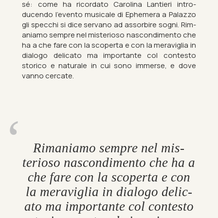
sé: come ha ri­cord­ato Car­o­lina Lantieri in­tro­
ducendo l’evento mu­sicale di Eph­em­era a Palazzo
gli spec­chi si dice ser­vano ad as­sor­bire sogni. Rim­
aniamo sempre nel mis­terioso nas­con­di­mento che
ha a che fare con la scoperta e con la merav­iglia in
dia­logo del­ic­ato ma im­port­ante col con­testo
storico e nat­urale in cui sono im­merse, e dove
vanno cer­cate.
Rim­aniamo sempre nel mis­
terioso nas­con­di­mento che ha a
che fare con la scoperta e con
la merav­iglia in dia­logo del­ic­
ato ma im­port­ante col con­testo