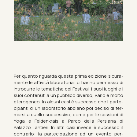
Per quanto ri­guarda questa prima ed­iz­ione sicura­
mente le at­tività labor­at­or­i­ali ci hanno per­messo di
in­trodurre le tem­atiche del Fest­ival, i suoi luoghi e i
suoi con­ten­uti a un pub­blico di­verso, vario e molto
etero­geneo. In al­cuni casi è suc­cesso che i parte­
cipanti di un labor­atorio ab­bi­ano poi de­ciso di fer­
marsi a quello suc­cess­ivo, come per le ses­sioni di
Yoga e Felden­krais a Parco della Per­siana di
Palazzo Lantieri. In altri casi in­vece è suc­cesso il
con­trario: la parte­cipazione ad un evento per­