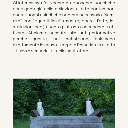
Ci in­teressava far vedere e con­o­scere luoghi che
ac­col­gono già delle collezioni di arte con­tem­por­
anea. Luoghi quindi che non era ne­ces­sario “riem­
pire” con “og­getti fis­ici” (mostre, opere d’arte, in­
stall­azioni ecc.) quanto pi­ut­tosto ac­cend­ere e at­
tivare. Ab­biamo pensato alle arti per­form­at­ive
perché queste, per defin­iz­ione, chiamano
direttamente in causa il corpo e l’es­per­i­enza diretta
– fis­ica e sen­soriale – dello spettatore.