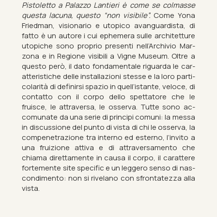
Pis­to­letto a Palazzo Lantieri è come se col­masse
questa la­cuna, questo “non vis­ibile”.
Come Yona
Fried­man, vis­ion­ario e utopico avan­guardista, di
fatto è un autore i cui eph­em­era sulle ar­chitetture
utopiche sono proprio presenti nell’Archi­vio Mar­
zona e in Re­gione vis­ib­ili a Vigne Mu­seum. Oltre a
questo però, il dato fon­da­mentale ri­guarda le car­
at­ter­istiche delle in­stall­azioni stesse e la loro par­ti­
c­ol­arità di definirsi spazio in quell’istante, ve­loce, di
con­t­atto con il corpo dello spettatore che le
fruisce, le at­tra­versa, le os­serva. Tutte sono ac­
comun­ate da una serie di prin­cipi comuni: la messa
in dis­cus­sione del punto di vista di chi le os­serva, la
com­pen­et­razione tra in­terno ed es­terno, l’in­vito a
una fruiz­ione at­tiva e di at­tra­ver­samento che
chiama direttamente in causa il corpo, il car­attere
forte­mente site spe­cific e un leg­gero senso di nas­
con­di­mento: non si rivelano con sfront­atezza alla
vista.