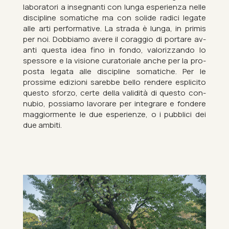
labor­atori a in­seg­nanti con lunga es­per­i­enza nelle
dis­cip­line so­matiche ma con solide radici leg­ate
alle arti per­form­at­ive. La strada è lunga, in primis
per noi. Dob­biamo avere il cor­ag­gio di portare av­
anti questa idea fino in fondo, val­orizzando lo
spess­ore e la vis­ione cur­at­oriale anche per la pro­
posta legata alle dis­cip­line so­matiche. Per le
prossime ed­iz­ioni sarebbe bello rendere espli­cito
questo sforzo, certe della validità di questo con­
nu­bio, pos­siamo la­vor­are per in­teg­rare e fondere
mag­gior­mente le due es­per­i­enze, o i pub­blici dei
due am­biti.