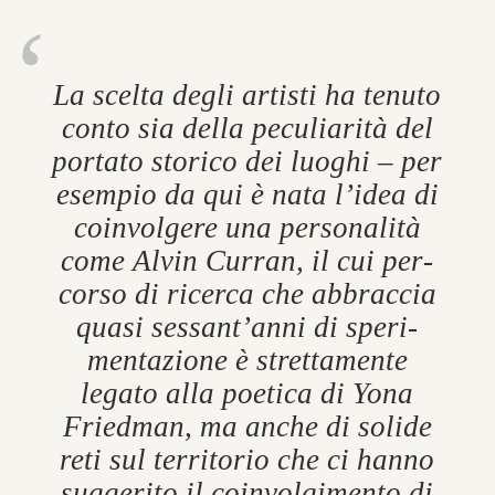
La scelta degli artisti ha ten­uto
conto sia della pe­cu­li­arità del
portato storico dei luoghi – per
es­em­pio da qui è nata l’idea di
coin­volgere una per­son­alità
come Alvin Cur­ran, il cui per­
corso di ricerca che ab­brac­cia
quasi sess­ant’anni di sper­i­
mentazione è strettamente
legato alla po­et­ica di Yona
Fried­man, ma anche di solide
reti sul ter­ritorio che ci hanno
sug­gerito il coin­vol­gi­mento di