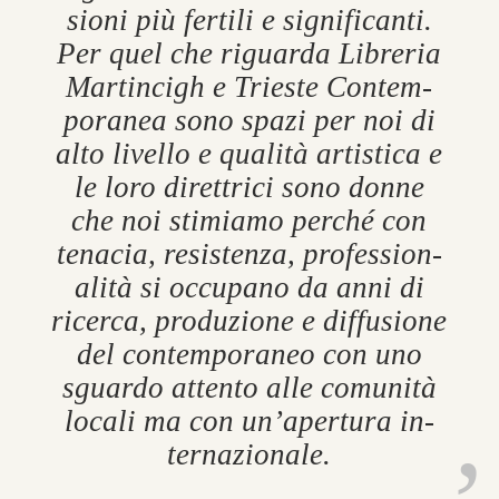
sioni più fer­tili e sig­ni­fic­anti.
Per quel che ri­guarda Lib­reria
Mar­tincigh e Trieste Con­tem­
por­anea sono spazi per noi di
alto liv­ello e qualità artist­ica e
le loro direttrici sono donne
che noi stimiamo perché con
ten­acia, res­istenza, pro­fes­sion­
alità si oc­cu­pano da anni di
ricerca, produzione e dif­fu­sione
del con­tem­por­aneo con uno
sguardo at­tento alle comunità
loc­ali ma con un’aper­tura in­
ternazionale.