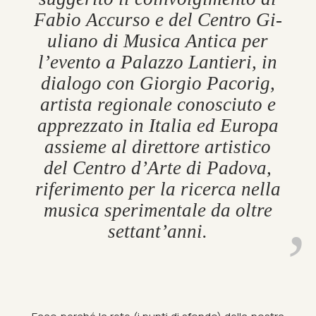
Fabio Ac­curso e del Centro Gi­
uli­ano di Mu­sica An­tica per
l’evento a Palazzo Lantieri, in
dia­logo con Gior­gio Pa­c­orig,
artista re­gionale con­os­ciuto e
ap­prezzato in Italia ed Europa
as­sieme al diret­tore artist­ico
del Centro d’Arte di Padova,
rifer­i­mento per la ricerca nella
mu­sica sper­i­mentale da oltre
set­tant’anni.