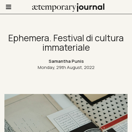
Ephemera. Festival di cultura
immateriale
Not Only Design
Samantha Punis
Art in life
Monday, 29th August, 2022
Confinis
Contacts