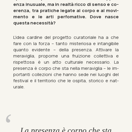
enza inusuale, ma in realtà ricco di senso e co­
er­enza, tra pratiche leg­ate al corpo e al mo­vi­
mento e le arti per­fo­mat­ive. Dove nasce
questa ne­ces­sità?
L’idea cardine del pro­getto cur­at­oriale ha a che
fare con la forza – tanto mis­teri­osa e in­tan­gibile
quanto evid­ente – della presenza. At­tivare la
merav­iglia, pro­porne una fruiz­ione col­let­tiva e
rispet­tosa è un atto cul­turale ne­ces­sario. La
presenza è corpo che sta nella merav­iglia – le im­
port­anti collezioni che hanno sede nei luoghi del
fest­ival e il ter­ritorio che le os­pita, storico e nat­
urale.
La presenza è corpo che sta