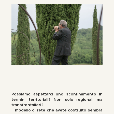
Pos­siamo as­pettarci uno scon­fi­n­a­mento in
ter­mini ter­rit­ori­ali? Non solo re­gion­ali ma
trans­front­alieri?
Il mod­ello di rete che avete costruito sem­bra