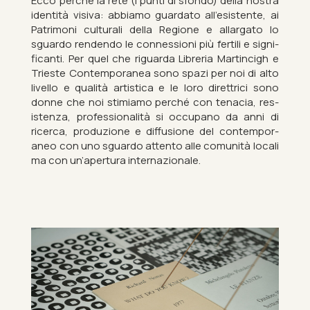
Ecco perché la rete (i punti di sfondo) della nos­tra
iden­tità vi­s­iva: ab­biamo guard­ato all’es­ist­ente, ai
Pat­ri­moni cul­tur­ali della Re­gione e al­lar­gato lo
sguardo rendendo le con­nes­sioni più fer­tili e sig­ni­
fic­anti. Per quel che ri­guarda Lib­reria Mar­tincigh e
Trieste Con­tem­por­anea sono spazi per noi di alto
liv­ello e qualità artist­ica e le loro direttrici sono
donne che noi stimiamo perché con ten­acia, res­
istenza, pro­fes­sion­alità si oc­cu­pano da anni di
ricerca, produzione e dif­fu­sione del con­tem­por­
aneo con uno sguardo at­tento alle comunità loc­ali
ma con un’aper­tura in­ternazionale.