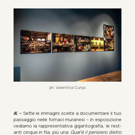
ph. Valentina Cunja
Æ –
Sette le im­ma­gini scelte a doc­u­ment­are il tuo
pas­sag­gio nelle for­naci mur­anesi – in es­pos­iz­ione
vediamo la rap­p­resent­ativa gi­gan­to­grafia, le rest­
anti cinque in fila, più una.
Qual’è il pen­siero di­etro