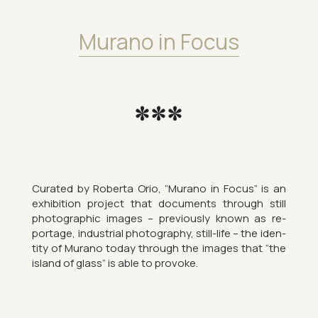
Mur­ano in Focus
***
Cur­ated by Roberta Orio, “Mur­ano in Focus” is an
ex­hib­i­tion pro­ject that doc­u­ments through still
pho­to­graphic im­ages – pre­vi­ously known as re­
port­age, in­dus­trial pho­to­graphy, still-life – the iden­
tity of Mur­ano today through the im­ages that “the
is­land of glass” is able to pro­voke.