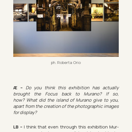
ph. Roberta Orio
Æ –
Do you think this ex­hib­i­tion has ac­tu­ally
brought the Focus back to Mur­ano? If so,
how? What did the is­land of Mur­ano give to you,
apart from the cre­ation of the pho­to­graphic im­ages
for dis­play?
LB –
I think that even through this ex­hib­i­tion Mur­