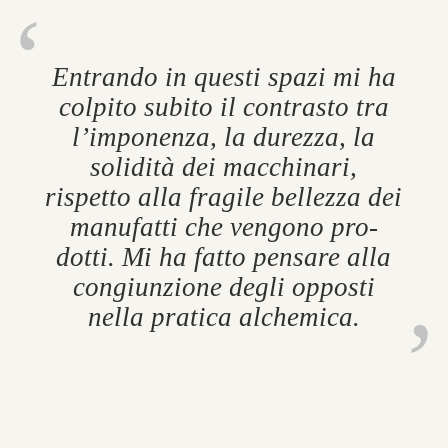
En­trando in questi spazi mi ha
col­pito subito il con­trasto tra
l’im­pon­enza, la durezza, la
solidità dei mac­ch­in­ari,
rispetto alla fra­gile bellezza dei
man­u­fatti che ven­gono pro­
dotti. Mi ha fatto pensare alla
congi­un­zione degli op­posti
nella prat­ica al­chem­ica.