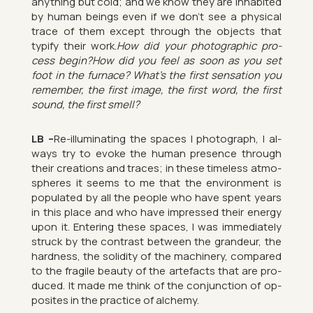
any­thing but cold; and we know they are in­hab­ited
by human be­ings even if we don’t see a phys­ical
trace of them ex­cept through the ob­jects that
typify their work.
How did your pho­to­graphic pro­
cess begin?How did you feel as soon as you set
foot in the fur­nace? What’s the first sen­sa­tion you
re­mem­ber, the first image, the first word, the first
sound, the first smell?
LB –
Re-il­lu­min­at­ing the spaces I pho­to­graph, I al­
ways try to evoke the human pres­ence through
their cre­ations and traces; in these time­less at­mo­
spheres it seems to me that the en­vir­on­ment is
pop­u­lated by all the people who have spent years
in this place and who have im­pressed their en­ergy
upon it. En­ter­ing these spaces, I was im­me­di­ately
struck by the con­trast between the grandeur, the
hard­ness, the solid­ity of the ma­chinery, com­pared
to the fra­gile beauty of the arte­facts that are pro­
duced. It made me think of the con­junc­tion of op­
pos­ites in the prac­tice of al­chemy.