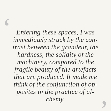
En­ter­ing these spaces, I was
im­me­di­ately struck by the con­
trast between the grandeur, the
hard­ness, the solid­ity of the
ma­chinery, com­pared to the
fra­gile beauty of the arte­facts
that are pro­duced. It made me
think of the con­junc­tion of op­
pos­ites in the prac­tice of al­
chemy.