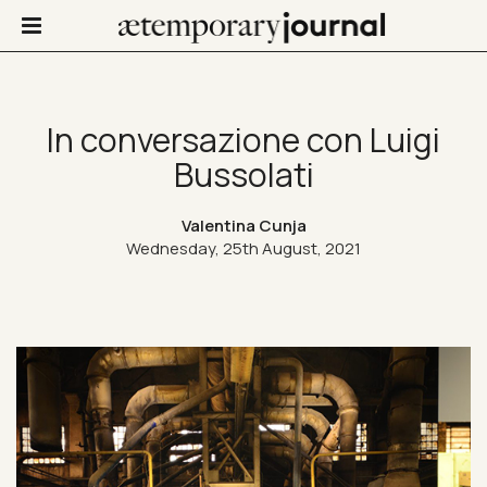
In conversazione con Luigi
Bussolati
Not Only Design
Valentina Cunja
Art in life
Wednesday, 25th August, 2021
Confinis
Contacts