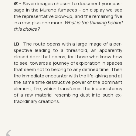
Æ –
Seven im­ages chosen to doc­u­ment your pas­
sage in the Mur­ano fur­naces – on dis­play we see
the rep­res­ent­at­ive blow-up, and the re­main­ing five
in a row, plus one more.
What is the think­ing be­hind
this choice?
LB –
The route opens with a large image of a per­
spect­ive lead­ing to a threshold, an ap­par­ently
closed door that opens, for those who know how
to see, to­wards a jour­ney of ex­plor­a­tion in spaces
that seem not to be­long to any defined time. Then
the im­me­di­ate en­counter with the life-giv­ing and at
the same time de­struct­ive power of the dom­in­ant
ele­ment, fire, which trans­forms the in­con­sist­ency
of a raw ma­ter­ial re­sem­bling dust into such ex­
traordin­ary cre­ations.