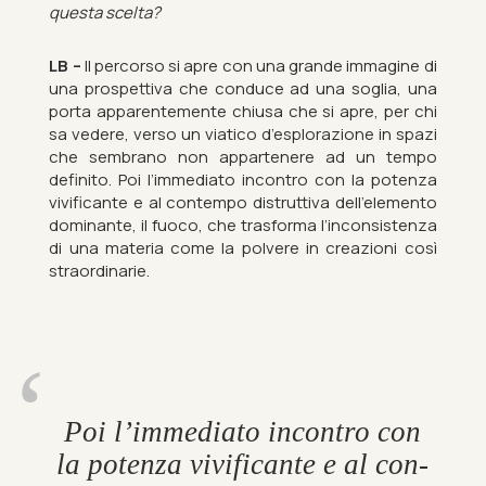
questa scelta?
LB –
Il per­corso si apre con una grande im­ma­gine di
una pros­pet­tiva che con­duce ad una soglia, una
porta ap­par­ente­mente chi­usa che si apre, per chi
sa vedere, verso un vi­atico d’esplorazione in spazi
che sem­brano non ap­partenere ad un tempo
definito. Poi l’im­me­di­ato in­con­tro con la po­tenza
viv­i­fic­ante e al con­tempo dis­trut­tiva dell’ele­mento
dom­in­ante, il fuoco, che tras­forma l’in­con­sistenza
di una ma­teria come la polvere in creaz­ioni così
straordin­arie.
Poi l’im­me­di­ato in­con­tro con
la po­tenza viv­i­fic­ante e al con­