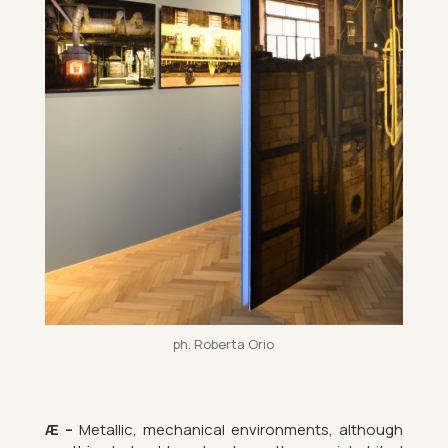
ph. Roberta Orio
Æ –
Metal­lic, mech­an­ical en­vir­on­ments, al­though