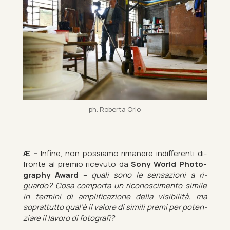
ph. Roberta Orio
Æ –
In­fine, non pos­siamo rim­anere in­dif­fer­enti di­
fronte al pre­mio ricevuto da
Sony World Pho­to­
graphy Award
–
quali sono le sensazioni a ri­
guardo? Cosa com­porta un ricon­os­ci­mento simile
in ter­mini di amp­li­ficazione della vis­ib­ilità, ma
soprat­tutto qual’è il valore di simili premi per po­ten­
zi­are il la­voro di fo­to­grafi?