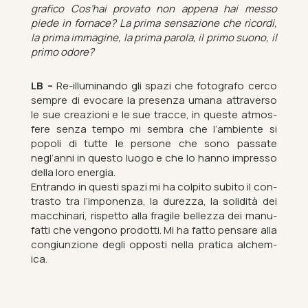
grafico Cos’hai provato non ap­pena hai messo
piede in for­nace? La prima sensazione che ri­cordi,
la prima im­ma­gine, la prima pa­rola, il primo suono, il
primo odore?
LB –
Re-il­lu­min­ando gli spazi che fo­to­grafo cerco
sempre di evo­c­are la presenza umana at­tra­verso
le sue creaz­ioni e le sue tracce, in queste at­mos­
fere senza tempo mi sem­bra che l’am­bi­ente si
popoli di tutte le per­sone che sono pas­sate
negl’anni in questo luogo e che lo hanno im­presso
della loro en­er­gia.
En­trando in questi spazi mi ha col­pito subito il con­
trasto tra l’im­pon­enza, la durezza, la solidità dei
mac­ch­in­ari, rispetto alla fra­gile bellezza dei man­u­
fatti che ven­gono pro­dotti. Mi ha fatto pensare alla
congi­un­zione degli op­posti nella prat­ica al­chem­
ica.