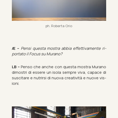
ph. Roberta Orio
Æ –
Pensi questa mostra abbia ef­fet­tiva­mente ri­
portato il Focus su Mur­ano?
LB –
Penso che anche con questa mostra Mur­ano
di­mostri di es­sere un isola sempre viva, ca­pace di
sus­cit­are e nu­tri­rsi di nuova cre­atività e nuove vis­
ioni.