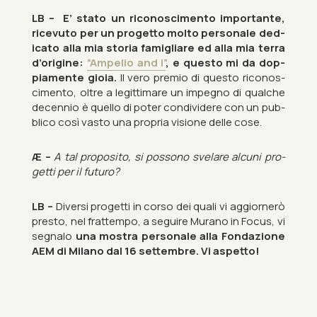
LB –
E’ stato un ricon­os­ci­mento im­port­ante,
ricevuto per un pro­getto molto per­sonale ded­
ic­ato alla mia storia famigli­are ed alla mia terra
d’ori­gine:
“Am­pelio and i”
, e questo mi da dop­
pia­mente gioia.
Il vero pre­mio di questo ricon­os­
ci­mento, oltre a le­git­ti­m­are un im­pegno di qual­che
decen­nio è quello di poter con­di­videre con un pub­
blico così vasto una pro­pria vis­ione delle cose.
Æ –
A tal pro­posito, si pos­sono svelare al­cuni pro­
getti per il fu­turo?
LB –
Di­versi pro­getti in corso dei quali vi ag­giornerò
presto, nel frat­tempo, a seguire Mur­ano in Focus, vi
seg­nalo
una mostra per­sonale alla Fondazione
AEM di Mil­ano dal 16 settembre. Vi as­petto!