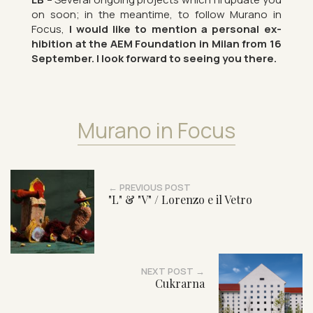
on soon; in the mean­time, to fol­low Mur­ano in
Focus,
I would like to men­tion a per­sonal ex­
hib­i­tion at the AEM Found­a­tion in Milan from 16
Septem­ber. I look for­ward to see­ing you there.
Mur­ano in Focus
← PREVIOUS POST
"L" & "V" / Lorenzo e il Vetro
NEXT POST →
Cukrarna