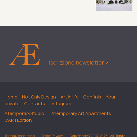
Iscrizione newsletter
↗︎
Home
Not Only Design
Art in life
Confinis
Your
private
Contacts
Instagram
AtemporaryStudio
Atemporary Art Apartments
CARTEdition
Terms & conditions
Policy Privacy
Copyrights © 2016-2025 - All Rights