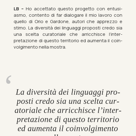
LB –
Ho ac­cettato questo pro­getto con entusi­
asmo, con­tento di far dia­log­are il mio la­voro con
quello di Orio e Gardone, autori che ap­prezzo e
stimo. La di­versità dei lin­guaggi pro­posti credo sia
una scelta cur­at­oriale che ar­ricchisce l’in­ter­
pretazione di questo ter­ritorio ed aumenta il coin­
vol­gi­mento nella mostra.
La di­versità dei lin­guaggi pro­
posti credo sia una scelta cur­
at­oriale che ar­ricchisce l’in­ter­
pretazione di questo ter­ritorio
ed aumenta il coin­vol­gi­mento