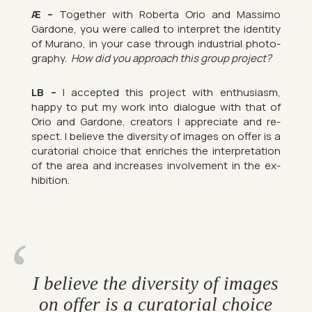
Æ –
To­gether with Roberta Orio and Massimo
Gardone, you were called to in­ter­pret the iden­tity
of Mur­ano, in your case through in­dus­trial pho­to­
graphy.
How did you ap­proach this group pro­ject?
LB –
I ac­cep­ted this pro­ject with en­thu­si­asm,
happy to put my work into dia­logue with that of
Orio and Gardone, cre­at­ors I ap­pre­ci­ate and re­
spect. I be­lieve the di­versity of im­ages on offer is a
cur­at­orial choice that en­riches the in­ter­pret­a­tion
of the area and in­creases in­volve­ment in the ex­
hib­i­tion.
I be­lieve the di­versity of im­ages
on offer is a cur­at­orial choice