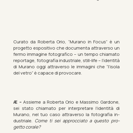
Cur­ato da Roberta Orio, “Mur­ano in Focus” è un
pro­getto es­pos­it­ivo che doc­u­menta at­tra­verso un
fermo im­ma­gine fo­to­grafico – un tempo chiam­ato
re­port­age, fo­to­grafia in­dus­triale, still-life – l’iden­tità
di Mur­ano oggi at­tra­verso le im­ma­gini che “l’isola
del vetro” è ca­pace di pro­vo­care.
Æ –
As­sieme a Roberta Orio e Massimo Gardone,
sei stato chiam­ato per in­ter­p­retare l’iden­tità di
Mur­ano, nel tuo caso at­tra­verso la fo­to­grafia in­
dus­triale.
Come ti sei ap­p­roc­ci­ato a questo pro­
getto cor­ale?