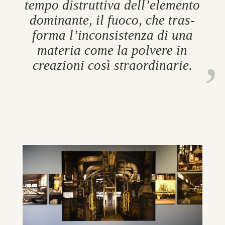
tempo dis­trut­tiva dell’ele­mento
dom­in­ante, il fuoco, che tras­
forma l’in­con­sistenza di una
ma­teria come la polvere in
creaz­ioni così straordin­arie.