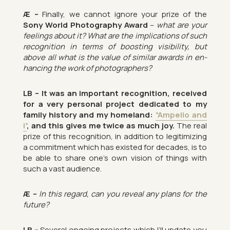
Æ –
Fi­nally, we can­not ig­nore your prize of the
Sony World Pho­to­graphy Award
–
what are your
feel­ings about it? What are the im­plic­a­tions of such
re­cog­ni­tion in terms of boost­ing vis­ib­il­ity, but
above all what is the value of sim­ilar awards in en­
han­cing the work of pho­to­graph­ers?
LB –
It was an im­port­ant re­cog­ni­tion, re­ceived
for a very per­sonal pro­ject ded­ic­ated to my
fam­ily his­tory and my home­land:
“Am­pelio and
i”
, and this gives me twice as much joy.
The real
prize of this re­cog­ni­tion, in ad­di­tion to le­git­im­iz­ing
a com­mit­ment which has ex­is­ted for dec­ades, is to
be able to share one’s own vis­ion of things with
such a vast audi­ence.
Æ –
In this re­gard, can you re­veal any plans for the
fu­ture?
LB –
Sev­eral on­go­ing pro­jects which I’ll up­date you