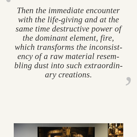
Then the im­me­di­ate en­counter
with the life-giv­ing and at the
same time de­struct­ive power of
the dom­in­ant ele­ment, fire,
which trans­forms the in­con­sist­
ency of a raw ma­ter­ial re­sem­
bling dust into such ex­traordin­
ary cre­ations.