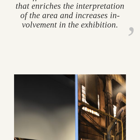
that en­riches the in­ter­pret­a­tion
of the area and in­creases in­
volve­ment in the ex­hib­i­tion.