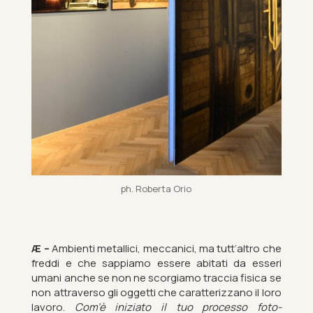
ph. Roberta Orio
Æ –
Am­bi­enti metal­lici, mec­can­ici, ma tutt’altro che
freddi e che sap­piamo es­sere abit­ati da es­seri
umani anche se non ne scor­giamo trac­cia fis­ica se
non at­tra­verso gli og­getti che car­at­ter­izzano il loro
la­voro.
Com’è iniz­i­ato il tuo pro­cesso fo­to­