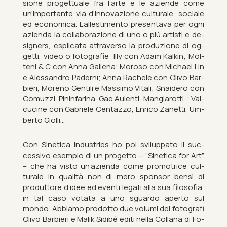
sione pro­gettuale fra l’arte e le aziende come
un’im­port­ante via d’in­nov­azione cul­turale, so­ciale
ed eco­nom­ica. L’al­les­ti­mento presentava per ogni
azienda la col­laborazione di uno o più artisti e de­
sign­ers, esplicata at­tra­verso la produzione di og­
getti, video o fo­to­grafie: Illy con Adam Kalkin; Mol­
teni & C con Anna Gali­ena; Mor­oso con Mi­chael Lin
e Aless­andro Paderni; Anna Rachele con Olivo Bar­
bieri, Moreno Gen­tili e Massimo Vi­tali; Snai­d­ero con
Comuzzi, Pin­in­far­ina, Gae Au­lenti, Mangi­arotti..; Val­
cu­cine con Gab­ri­ele Centazzo, En­rico Zanetti, Um­
berto Gi­olli…
Con Sin­et­ica In­dus­tries ho poi svi­lup­p­ato il suc­
cess­ivo es­em­pio di un pro­getto – “Sin­et­ica for Art”
– che ha visto un’azienda come pro­mo­trice cul­
turale in qualità non di mero spon­sor bensì di
produt­tore d’idee ed eventi leg­ati alla sua filo­sofia,
in tal caso votata a uno sguardo aperto sul
mondo. Ab­biamo pro­dotto due vo­lumi dei fo­to­grafi
Olivo Bar­bieri e Malik Sidibé editi nella Col­lana di Fo­