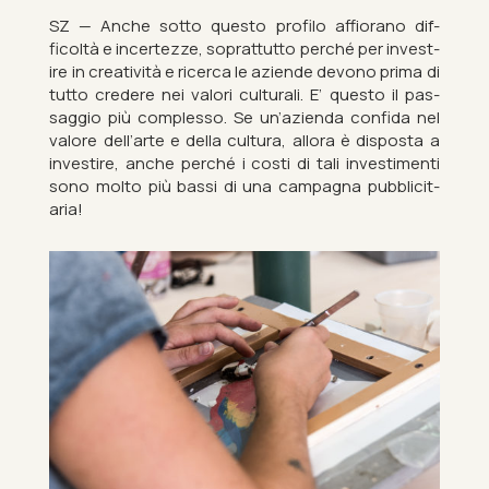
SZ — Anche sotto questo pro­filo af­fi­or­ano dif­
ficoltà e in­cer­tezze, soprat­tutto perché per in­ve­st­
ire in cre­atività e ricerca le aziende devono prima di
tutto cre­dere nei valori cul­tur­ali. E’ questo il pas­
sag­gio più complesso. Se un’azienda con­fida nel
valore dell’arte e della cul­tura, al­lora è dis­posta a
in­ve­st­ire, anche perché i costi di tali in­ves­t­i­menti
sono molto più bassi di una cam­pagna pub­bli­cit­
aria!