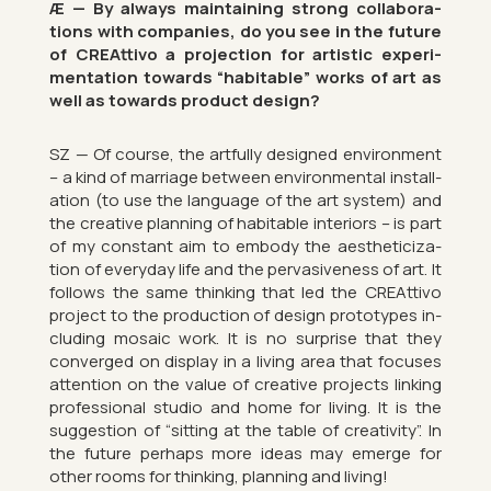
Æ — By al­ways main­tain­ing strong col­lab­or­a­
tions with com­pan­ies, do you see in the fu­ture
of CRE­At­tivo a pro­jec­tion for artistic ex­per­i­
ment­a­tion to­wards “hab­it­able” works of art as
well as to­wards product design?
SZ — Of course, the art­fully de­signed en­vir­on­ment
– a kind of mar­riage between en­vir­on­mental in­stall­
a­tion (to use the lan­guage of the art sys­tem) and
the cre­at­ive plan­ning of hab­it­able in­teri­ors – is part
of my con­stant aim to em­body the aes­thet­i­ciz­a­
tion of every­day life and the per­vas­ive­ness of art. It
fol­lows the same think­ing that led the CRE­At­tivo
pro­ject to the pro­duc­tion of design pro­to­types in­
clud­ing mo­saic work. It is no sur­prise that they
con­verged on dis­play in a liv­ing area that fo­cuses
at­ten­tion on the value of cre­at­ive pro­jects link­ing
pro­fes­sional stu­dio and home for liv­ing. It is the
sug­ges­tion of “sit­ting at the table of cre­ativ­ity”. In
the fu­ture per­haps more ideas may emerge for
other rooms for think­ing, plan­ning and liv­ing!