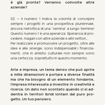
è già pronta? Ver­ranno coin­volte altre
aziende?
SZ — Il nu­mero 1 in­dica la volontà di con­cepire
sempre i pro­getti in una pros­pet­tiva pluri­en­nale,
ancora nell’ot­tica di una “sem­ina” a lungo ter­mine!
Questo nu­mero 1 è una sper­anza. Sper­anza di pro­
cedere, magari con altre aziende e altri set­tori….
Per realiz­zare e pro­muovere un pro­getto, oltre alle
idee e alle sin­er­gie, sono in­dis­pens­ab­ili i fin­an­zia­
menti, che in am­bito cul­turale non sempre sono
una cer­tezza, soprat­tutto in questo mo­mento.
Arte e im­presa, un tema denso che può aprire
a mille diramazioni e portare a di­verse fi­nalità
ma che ha bisogno di un ele­mento fond­ante,
l’im­presa in­teressata a in­ve­st­ire in cre­atività e
ricerca. Un dato non scon­tato quando ci si ad­
den­tra in ter­ritori ibridi lontani dal puro pro­
getto. Un tuo pen­siero.