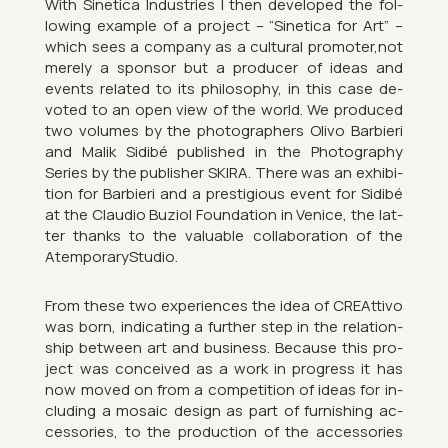
With Sin­et­ica In­dus­tries I then de­veloped the fol­
low­ing ex­ample of a pro­ject – “Sin­et­ica for Art” –
which sees a com­pany as a cul­tural pro­moter,not
merely a spon­sor but a pro­du­cer of ideas and
events re­lated to its philo­sophy, in this case de­
voted to an open view of the world. We pro­duced
two volumes by the pho­to­graph­ers Olivo Bar­bieri
and Malik Sidibé pub­lished in the Pho­to­graphy
Series by the pub­lisher SKIRA. There was an ex­hib­i­
tion for Bar­bieri and a pres­ti­gi­ous event for Sidibé
at the Clau­dio Buziol Found­a­tion in Venice, the lat­
ter thanks to the valu­able col­lab­or­a­tion of the
Atem­por­aryStu­dio.
From these two ex­per­i­ences the idea of CRE­At­tivo
was born, in­dic­at­ing a fur­ther step in the re­la­tion­
ship between art and busi­ness. Be­cause this pro­
ject was con­ceived as a work in pro­gress it has
now moved on from a com­pet­i­tion of ideas for in­
clud­ing a mo­saic design as part of fur­nish­ing ac­
cessor­ies, to the pro­duc­tion of the ac­cessor­ies