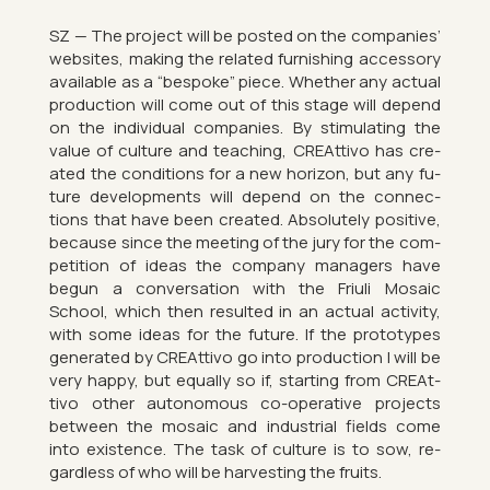
SZ — The pro­ject will be pos­ted on the com­pan­ies’
web­sites, mak­ing the re­lated fur­nish­ing ac­cess­ory
avail­able as a “be­spoke” piece. Whether any ac­tual
pro­duc­tion will come out of this stage will de­pend
on the in­di­vidual com­pan­ies. By stim­u­lat­ing the
value of cul­ture and teach­ing, CRE­At­tivo has cre­
ated the con­di­tions for a new ho­ri­zon, but any fu­
ture de­vel­op­ments will de­pend on the con­nec­
tions that have been cre­ated. Ab­so­lutely pos­it­ive,
be­cause since the meet­ing of the jury for the com­
pet­i­tion of ideas the com­pany man­agers have
begun a con­ver­sa­tion with the Fri­uli Mo­saic
School, which then res­ul­ted in an ac­tual activ­ity,
with some ideas for the fu­ture. If the pro­to­types
gen­er­ated by CRE­At­tivo go into pro­duc­tion I will be
very happy, but equally so if, start­ing from CRE­At­
tivo other autonom­ous co-op­er­at­ive pro­jects
between the mo­saic and in­dus­trial fields come
into ex­ist­ence. The task of cul­ture is to sow, re­
gard­less of who will be har­vest­ing the fruits.