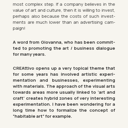
most com­plex step. If a com­pany be­lieves in the
value of art and cul­ture, then it is will­ing to in­vest,
per­haps also be­cause the costs of such in­vest­
ments are much lower than an ad­vert­ising cam­
paign!
A word from Gio­vanna, who has been com­mit­
ted to pro­mot­ing the art / busi­ness dia­logue
for many years.
CRE­At­tivo opens up a very top­ical theme that
for some years has in­volved artistic ex­per­i­
ment­a­tion and busi­nesses, ex­per­i­ment­ing
with ma­ter­i­als. The ap­proach of the visual arts
to­wards areas more usu­ally linked to ‘art and
craft’ cre­ates hy­brid zones of very in­ter­est­ing
ex­per­i­ment­a­tion. I have been won­der­ing for a
long time how to form­al­ize the concept of
“hab­it­able art” for ex­ample.