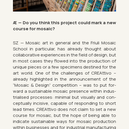
Æ — Do you think this pro­ject could mark a new
course for mo­saic?
SZ — Mo­saic art in gen­eral and the Fri­uli Mo­saic
School in par­tic­u­lar, has already thought about
col­lab­or­at­ive ex­per­i­ences in the field of design, but
in most cases they flowed into the pro­duc­tion of
unique pieces or a few spe­ci­mens destined for the
art world. One of the chal­lenges of CRE­At­tivo –
already high­lighted in the an­nounce­ment of the
“Mo­saic & Design” com­pet­i­tion – was to put for­
ward a sus­tain­able mo­saic pres­ence within in­dus­
tri­al­ised pro­cesses: min­imal but visu­ally and con­
cep­tu­ally in­cis­ive, cap­able of re­spond­ing to short
lead times. CRE­At­tivo does not claim to set a new
course for mo­saic, but the hope of being able to
in­dic­ate sus­tain­able ways for mo­saic pro­duc­tion
within busi­nesses and for in­dus­trial man­u­fac­tur­ing