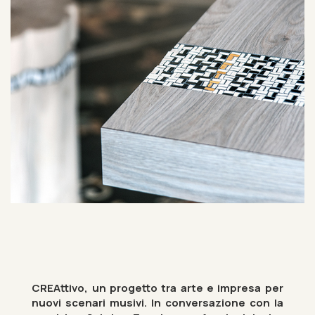
CRE­At­tivo, un pro­getto tra arte e im­presa per
nuovi scen­ari mus­ivi. In con­ver­sazione con la