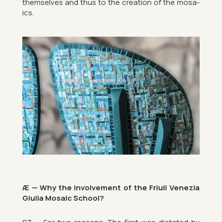
them­selves and thus to the cre­ation of the mo­sa­
ics.
Æ — Why the in­volve­ment of the Fri­uli Venezia
Gi­ulia Mo­saic School?