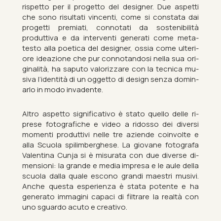
rispetto per il pro­getto del de­signer. Due as­petti
che sono ri­sultati vin­centi, come si con­stata dai
pro­getti premi­ati, con­not­ati da sos­ten­ib­ilità
produt­tiva e da in­ter­venti gener­ati come meta-
testo alla po­et­ica del de­signer, ossia come ul­teri­
ore ideaz­ione che pur con­not­an­dosi nella sua ori­
gin­alità, ha saputo val­oriz­zare con la tec­nica mu­
siva l’iden­tità di un og­getto di design senza dom­in­
arlo in modo in­vadente.
Altro as­petto sig­ni­fic­at­ivo è stato quello delle ri­
prese fo­to­grafiche e video a ridosso dei di­versi
mo­menti produt­tivi nelle tre aziende coin­volte e
alla Scuola spilimberghese. La giovane fo­to­grafa
Valentina Cunja si è mis­urata con due di­verse di­
men­sioni: la grande e media im­presa e le aule della
scuola dalla quale escono grandi maes­tri mus­ivi.
Anche questa es­per­i­enza è stata po­tente e ha
gen­er­ato im­ma­gini ca­paci di fil­trare la realtà con
uno sguardo acuto e cre­at­ivo.