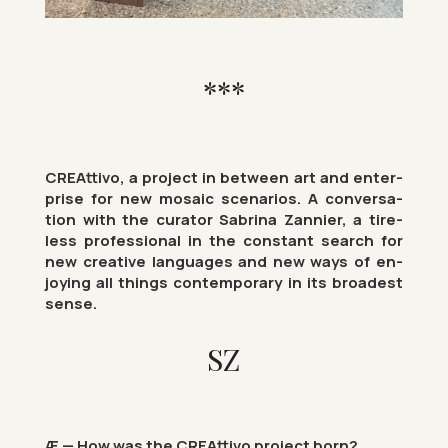
***
CRE­At­tivo, a pro­ject in between art and en­ter­
prise for new mo­saic scen­arios. A con­ver­sa­
tion with the cur­ator Sab­rina Zan­nier, a tire­
less pro­fes­sional in the con­stant search for
new cre­at­ive lan­guages and new ways of en­
joy­ing all things con­tem­por­ary in its broad­est
sense.
SZ
Æ — How was the CRE­At­tivo pro­ject born?