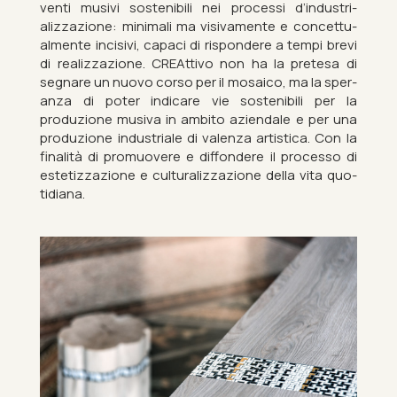
venti mus­ivi sos­ten­ib­ili nei pro­cessi d’in­dus­tri­
alizza­zione: min­im­ali ma vi­s­iva­mente e con­cettu­
al­mente in­cis­ivi, ca­paci di rispon­dere a tempi brevi
di realizza­zione. CRE­At­tivo non ha la pretesa di
seg­nare un nuovo corso per il mo­sa­ico, ma la sper­
anza di poter in­di­care vie sos­ten­ib­ili per la
produzione mu­siva in am­bito aziend­ale e per una
produzione in­dus­triale di valenza artist­ica. Con la
fi­nalità di pro­muovere e dif­fondere il pro­cesso di
es­tetizza­zione e cul­tur­alizza­zione della vita quo­
tidi­ana.