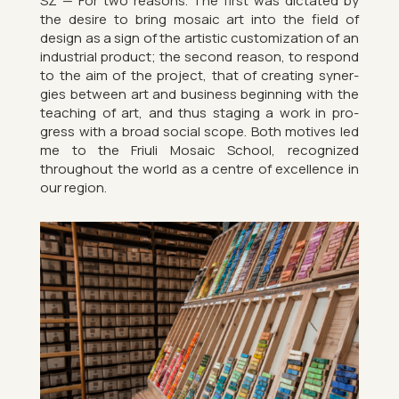
SZ — For two reas­ons. The first was dic­tated by
the de­sire to bring mo­saic art into the field of
design as a sign of the artistic cus­tom­iz­a­tion of an
in­dus­trial product; the second reason, to re­spond
to the aim of the pro­ject, that of cre­at­ing syn­er­
gies between art and busi­ness be­gin­ning with the
teach­ing of art, and thus sta­ging a work in pro­
gress with a broad so­cial scope. Both motives led
me to the Fri­uli Mo­saic School, re­cog­nized
throughout the world as a centre of ex­cel­lence in
our re­gion.