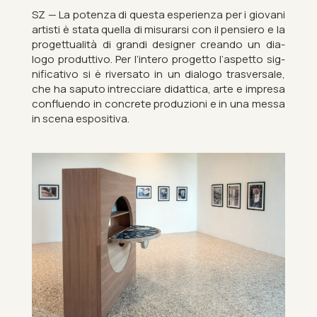
SZ — La po­tenza di questa es­per­i­enza per i giovani
artisti è stata quella di mis­ur­arsi con il pen­siero e la
pro­gettu­alità di grandi de­signer creando un dia­
logo produt­tivo. Per l’in­tero pro­getto l’as­petto sig­
ni­fic­at­ivo si è river­sato in un dia­logo tras­ver­s­ale,
che ha saputo in­trec­ciare did­at­tica, arte e im­presa
con­fluendo in con­crete produzioni e in una messa
in scena es­pos­it­iva.