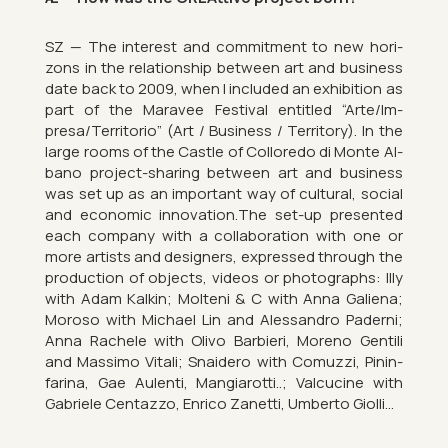
SZ — The in­terest and com­mit­ment to new ho­ri­
zons in the re­la­tion­ship between art and busi­ness
date back to 2009, when I in­cluded an ex­hib­i­tion as
part of the Mara­vee Fest­ival en­titled “Arte/Im­
presa/Ter­ritorio” (Art / Busi­ness / Ter­rit­ory). In the
large rooms of the Castle of Col­loredo di Monte Al­
bano pro­ject-shar­ing between art and busi­ness
was set up as an im­port­ant way of cul­tural, so­cial
and eco­nomic in­nov­a­tion.The set-up presen­ted
each com­pany with a col­lab­or­a­tion with one or
more artists and de­sign­ers, ex­pressed through the
pro­duc­tion of ob­jects, videos or pho­to­graphs: Illy
with Adam Kalkin; Mol­teni & C with Anna Gali­ena;
Mor­oso with Mi­chael Lin and Aless­andro Paderni;
Anna Rachele with Olivo Bar­bieri, Moreno Gen­tili
and Massimo Vi­tali; Snai­d­ero with Comuzzi, Pin­in­
far­ina, Gae Au­lenti, Mangi­arotti..; Val­cu­cine with
Gab­ri­ele Centazzo, En­rico Zanetti, Um­berto Gi­olli…