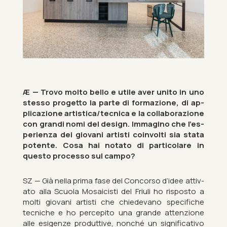
Æ — Trovo molto bello e utile aver unito in uno
stesso pro­getto la parte di form­azione, di ap­
plicazione artist­ica/tec­nica e la col­laborazione
con grandi nomi del design. Im­ma­gino che l’es­
per­i­enza dei giovani artisti coin­volti sia stata
po­tente. Cosa hai notato di par­ti­c­ol­are in
questo pro­cesso sul campo?
SZ — Già nella prima fase del Con­corso d’idee at­tiv­
ato alla Scuola Mo­sa­icisti del Fri­uli ho ris­posto a
molti giovani artisti che chie­devano spe­cifiche
tec­niche e ho per­cepito una grande at­ten­zione
alle esigenze produt­tive, nonché un sig­ni­fic­at­ivo