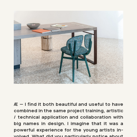
Æ — I find it both beau­ti­ful and use­ful to have
com­bined in the same pro­ject train­ing, artistic
/ tech­nical ap­plic­a­tion and col­lab­or­a­tion with
big names in design. I ima­gine that it was a
power­ful ex­per­i­ence for the young artists in­
volved. What did you par­tic­u­larly no­tice about