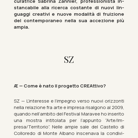
curatrice Sab­rina Zan­nier, pro­fes­sionista in­
stan­cabile alla ricerca cost­ante di nuovi lin­
guaggi cre­ativi e nuove mod­alità di fruiz­ione
del con­tem­por­aneo nella sua ac­cezione più
ampia.
SZ
Æ — Come è nato il pro­getto CRE­At­tivo?
SZ — L’in­teresse e l’im­pegno verso nuovi orizzo­nti
nella relazione fra arte e im­presa ris­al­gono al 2009,
quando nell’am­bito del Fest­ival Mara­vee ho in­serito
una mostra in­tit­olata per l’ap­punto “Arte/Im­
presa/Ter­ritorio”. Nelle ampie sale del Cas­tello di
Col­loredo di Monte Al­bano in­scenava la con­di­vi­