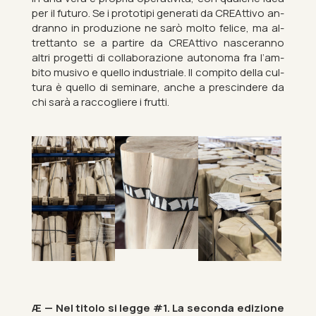
per il fu­turo. Se i pro­to­tipi gener­ati da CRE­At­tivo an­
dranno in produzione ne sarò molto fe­lice, ma al­
tret­tanto se a partire da CRE­At­tivo nas­cer­anno
altri pro­getti di col­laborazione autonoma fra l’am­
bito mus­ivo e quello in­dus­triale. Il compito della cul­
tura è quello di sem­in­are, anche a pre­scindere da
chi sarà a rac­cogliere i frutti.
Æ — Nel tit­olo si legge #1. La seconda ed­iz­ione