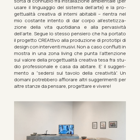
sorta di con­nu­bio fra in­stall­azione am­bi­entale (per
usare il lin­guag­gio del sis­tema dell’arte) e la pro­
gettu­alità cre­ativa di in­terni abit­ab­ili – ri­en­tra nel
mio cost­ante in­tento di dar corpo all’es­tetizza­
zione della vita quo­tidi­ana e alla per­vas­ività
dell’arte. Segue lo stesso pen­siero che ha portato
il pro­getto CRE­At­tivo alla produzione di pro­to­tipi di
design con in­ter­venti mus­ivi. Non a caso con­fluiti in
mostra in una zona liv­ing che punta l’at­ten­zione
sul valore della pro­gettu­alità cre­ativa tesa fra stu­
dio pro­fes­sionale e casa da abit­are. E’ il sug­ger­i­
mento a “sedersi sul ta­volo della cre­atività”. Un
domani po­trebbero af­fi­or­are altri sug­ger­i­menti per
altre stanze da pensare, pro­gettare e vivere!