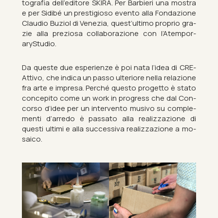
to­grafia dell’ed­itore SKIRA. Per Bar­bieri una mostra
e per Sidibé un pres­ti­gi­oso evento alla Fondazione
Clau­dio Buziol di Venezia, quest’ul­timo proprio gra­
zie alla preziosa col­laborazione con l’Atem­por­
aryStu­dio.
Da queste due es­per­i­enze è poi nata l’idea di CRE­
At­tivo, che in­dica un passo ul­teri­ore nella relazione
fra arte e im­presa. Perché questo pro­getto è stato
con­cepito come un work in pro­gress che dal Con­
corso d’idee per un in­ter­vento mus­ivo su com­ple­
menti d’arredo è pas­sato alla realizza­zione di
questi ul­timi e alla suc­ces­siva realizza­zione a mo­
sa­ico.