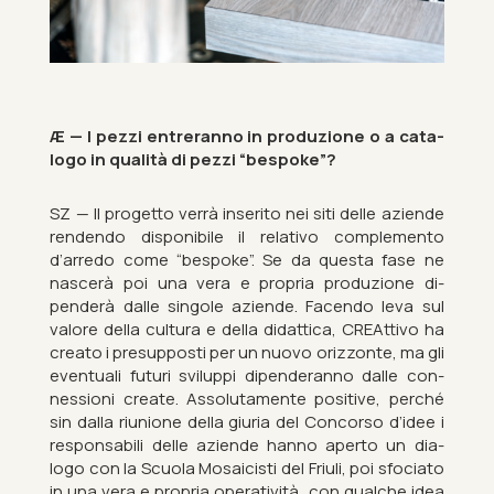
Æ — I pezzi en­treranno in produzione o a cata­
logo in qualità di pezzi “be­spoke”?
SZ — Il pro­getto verrà in­serito nei siti delle aziende
rendendo dispon­ibile il re­lat­ivo com­ple­mento
d’arredo come “be­spoke”. Se da questa fase ne
nas­cerà poi una vera e pro­pria produzione di­
penderà dalle sin­gole aziende. Fa­cendo leva sul
valore della cul­tura e della did­at­tica, CRE­At­tivo ha
cre­ato i pre­sup­posti per un nuovo orizzo­nte, ma gli
even­tu­ali fu­turi svi­luppi di­pend­er­anno dalle con­
nes­sioni cre­ate. As­sol­uta­mente pos­it­ive, perché
sin dalla ri­unione della gi­uria del Con­corso d’idee i
re­sponsab­ili delle aziende hanno aperto un dia­
logo con la Scuola Mo­sa­icisti del Fri­uli, poi sfo­ci­ato
in una vera e pro­pria op­er­atività, con qual­che idea