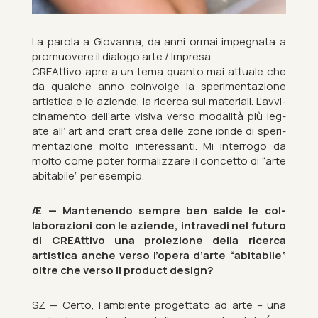
La pa­rola a Gio­vanna, da anni ormai im­peg­nata a
pro­muovere il dia­logo arte / Im­presa .
CRE­At­tivo apre a un tema quanto mai at­tuale che
da qual­che anno coin­volge la sper­i­mentazione
artist­ica e le aziende, la ricerca sui ma­ter­i­ali. L’av­vi­
ci­n­a­mento dell’arte vi­s­iva verso mod­alità più leg­
ate all’ art and craft crea delle zone ibride di sper­i­
mentazione molto in­teress­anti. Mi in­ter­rogo da
molto come poter form­aliz­zare il con­cetto di “arte
abit­abile” per es­em­pio.
Æ — Manten­endo sempre ben salde le col­
laborazioni con le aziende, in­travedi nel fu­turo
di CRE­At­tivo una proiezione della ricerca
artist­ica anche verso l’opera d’arte “abit­abile”
oltre che verso il product design?
SZ — Certo, l’am­bi­ente pro­gettato ad arte – una