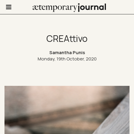
CREAttivo
Not Only Design
Samantha Punis
Monday, 19th October, 2020
Art in life
Confinis
Contacts