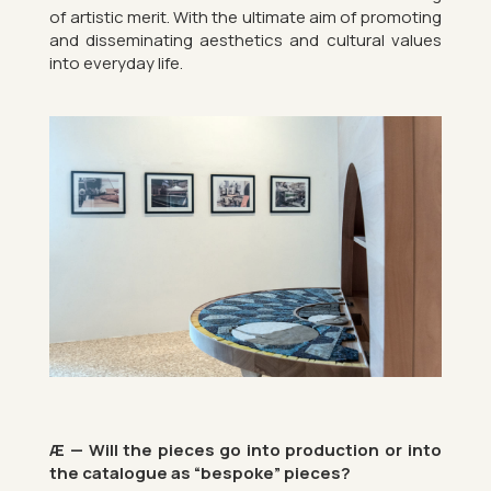
of artistic merit. With the ul­ti­mate aim of pro­mot­ing
and dis­sem­in­at­ing aes­thet­ics and cul­tural val­ues
into every­day life.
Æ — Will the pieces go into pro­duc­tion or into
the cata­logue as “be­spoke” pieces?