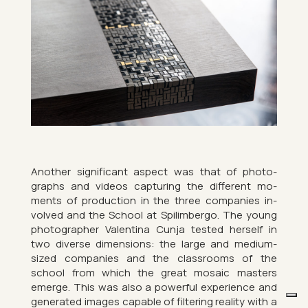
An­other sig­ni­fic­ant as­pect was that of pho­to­
graphs and videos cap­tur­ing the dif­fer­ent mo­
ments of pro­duc­tion in the three com­pan­ies in­
volved and the School at Spilimbergo. The young
pho­to­grapher Valentina Cunja tested her­self in
two di­verse di­men­sions: the large and me­dium-
sized com­pan­ies and the classrooms of the
school from which the great mo­saic mas­ters
emerge. This was also a power­ful ex­per­i­ence and
gen­er­ated im­ages cap­able of fil­ter­ing real­ity with a