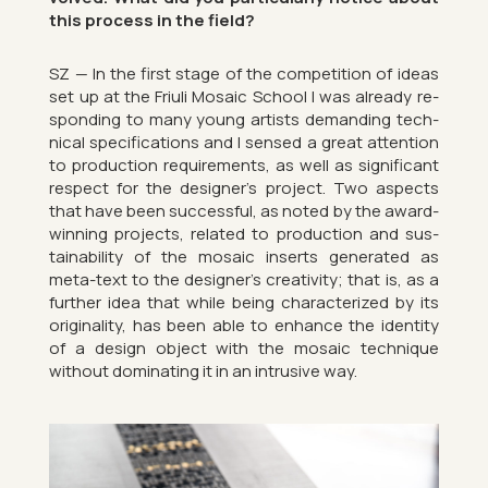
this pro­cess in the field?
SZ — In the first stage of the com­pet­i­tion of ideas
set up at the Fri­uli Mo­saic School I was already re­
spond­ing to many young artists de­mand­ing tech­
nical spe­cific­a­tions and I sensed a great at­ten­tion
to pro­duc­tion re­quire­ments, as well as sig­ni­fic­ant
re­spect for the de­signer’s pro­ject. Two as­pects
that have been suc­cess­ful, as noted by the award-
win­ning pro­jects, re­lated to pro­duc­tion and sus­
tain­ab­il­ity of the mo­saic in­serts gen­er­ated as
meta-text to the de­signer’s cre­ativ­ity; that is, as a
fur­ther idea that while being char­ac­ter­ized by its
ori­gin­al­ity, has been able to en­hance the iden­tity
of a design ob­ject with the mo­saic tech­nique
without dom­in­at­ing it in an in­trus­ive way.