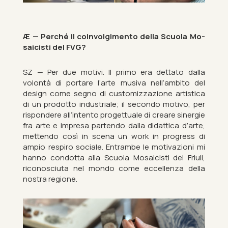
Æ — Perché il coin­vol­gi­mento della Scuola Mo­
sa­icisti del FVG?
SZ — Per due mo­tivi. Il primo era dettato dalla
volontà di portare l’arte mu­siva nell’am­bito del
design come segno di cus­tom­izza­zione artist­ica
di un pro­dotto in­dus­triale; il secondo motivo, per
rispon­dere all’in­tento pro­gettuale di creare sin­er­gie
fra arte e im­presa par­tendo dalla did­at­tica d’arte,
mettendo così in scena un work in pro­gress di
ampio respiro so­ciale. En­trambe le mo­tivazioni mi
hanno con­dotta alla Scuola Mo­sa­icisti del Fri­uli,
ricon­os­ciuta nel mondo come ec­cel­lenza della
nos­tra re­gione.