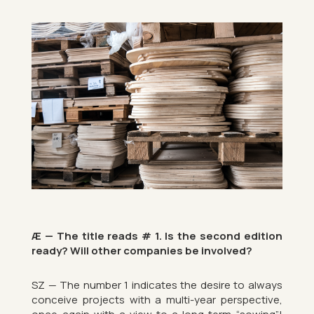
Æ — The title reads # 1. Is the second edi­tion
ready? Will other com­pan­ies be in­volved?
SZ — The num­ber 1 in­dic­ates the de­sire to al­ways
con­ceive pro­jects with a multi-year per­spect­ive,