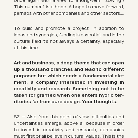
once again with a view to a long-term “sow­ing”!
This num­ber 1 is a hope. A hope to move for­ward,
per­haps with other com­pan­ies and other sec­tors….
To build and pro­mote a pro­ject, in ad­di­tion to
ideas and syn­er­gies, fund­ing is es­sen­tial, and in the
cul­tural field it’s not al­ways a cer­tainty, es­pe­cially
at this time…
Art and busi­ness, a deep theme that can open
up a thou­sand branches and lead to dif­fer­ent
pur­poses but which needs a fun­da­mental ele­
ment, a com­pany in­ter­ested in in­vest­ing in
cre­ativ­ity and re­search. Something not to be
taken for gran­ted when one enters hy­brid ter­
rit­or­ies far from pure design. Your thoughts.
SZ — Also from this point of view, dif­fi­culties and
un­cer­tain­ties emerge, above all be­cause in order
to in­vest in cre­ativ­ity and re­search, com­pan­ies
must first of all be­lieve in cul­tural val­ues. This is the