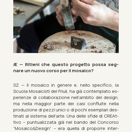
Æ — Ri­tieni che questo pro­getto possa seg­
nare un nuovo corso per il mo­sa­ico?
SZ — Il mo­sa­ico in genere e, nello spe­cifico, la
Scuola Mo­sa­icisti del Fri­uli, ha già con­tem­plato es­
per­i­enze di col­laborazione nell’am­bito del design,
ma nella mag­gior parte dei casi con­fluite nella
produzione di pezzi unici o di pochi es­em­plari des­
tinati al sis­tema dell’arte. Una delle sfide di CRE­At­
tivo – pun­tu­alizzata già nel bando del Con­corso
“Mo­sa­ico&Design” – era quella di pro­porre in­ter­