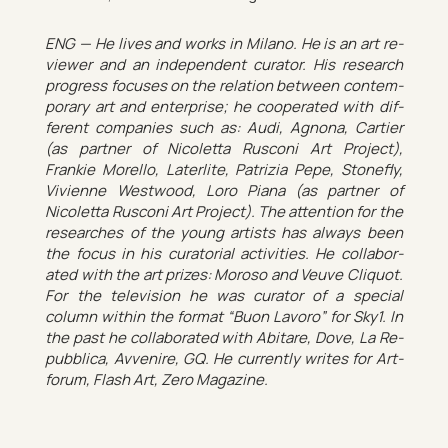
ENG — He lives and works in Mil­ano. He is an art re­
viewer and an in­de­pend­ent cur­ator. His re­search
pro­gress fo­cuses on the re­la­tion between con­tem­
por­ary art and en­ter­prise; he co­oper­ated with dif­
fer­ent com­pan­ies such as: Audi, Ag­nona, Cartier
(as part­ner of Nicoletta Rusconi Art Pro­ject),
Frankie Mo­rello, Laterl­ite, Pat­rizia Pepe, Stone­fly,
Vivi­enne West­wood, Loro Piana (as part­ner of
Nicoletta Rusconi Art Pro­ject). The at­ten­tion for the
re­searches of the young artists has al­ways been
the focus in his cur­at­orial activ­it­ies. He col­lab­or­
ated with the art prizes: Mor­oso and Veuve Cliquot.
For the tele­vi­sion he was cur­ator of a spe­cial
column within the format “Buon La­voro” for Sky1. In
the past he col­lab­or­ated with Abit­are, Dove, La Re­
pub­blica, Avvenire, GQ. He cur­rently writes for Art­
forum, Flash Art, Zero Magazine.