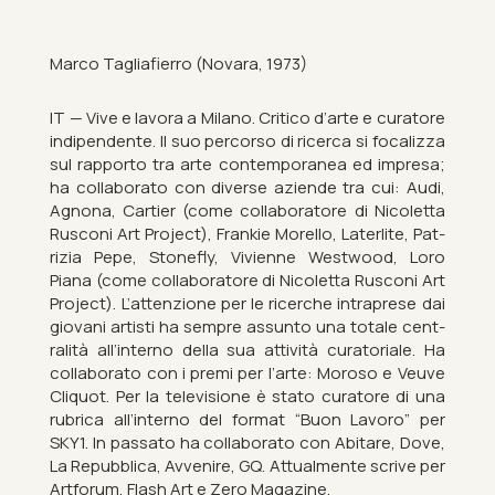
Marco Tagliafi­erro (No­vara, 1973)
IT — Vive e la­vora a Mil­ano. Critico d’arte e cur­atore
in­di­pendente. Il suo per­corso di ricerca si fo­calizza
sul rap­porto tra arte con­tem­por­anea ed im­presa;
ha col­lab­or­ato con di­verse aziende tra cui: Audi,
Ag­nona, Cartier (come col­lab­or­atore di Nicoletta
Rusconi Art Pro­ject), Frankie Mo­rello, Laterl­ite, Pat­
rizia Pepe, Stone­fly, Vivi­enne West­wood, Loro
Piana (come col­lab­or­atore di Nicoletta Rusconi Art
Pro­ject). L’at­ten­zione per le ricer­che in­trap­rese dai
giovani artisti ha sempre as­sunto una totale cent­
ralità all’in­terno della sua at­tività cur­at­oriale. Ha
col­lab­or­ato con i premi per l’arte: Mor­oso e Veuve
Cliquot. Per la tele­vi­sione è stato cur­atore di una
rub­rica all’in­terno del format “Buon La­voro” per
SKY1. In pas­sato ha col­lab­or­ato con Abit­are, Dove,
La Re­pub­blica, Avvenire, GQ. At­tu­al­mente scrive per
Art­forum, Flash Art e Zero Magazine.