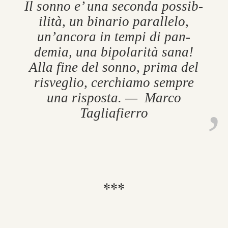
Il sonno e’ una seconda pos­sib­
ilità, un bin­ario par­al­lelo,
un’ancora in tempi di pan­
demia, una bi­polarità sana!
Alla fine del sonno, prima del
ris­ve­glio, cer­chiamo sempre
una ris­posta. — Marco
Tagliafi­erro
***