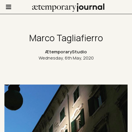
Marco Tagliafierro
Not Only Design
ÆtemporaryStudio
Wednesday, 6th May, 2020
Art in life
Confinis
Contacts