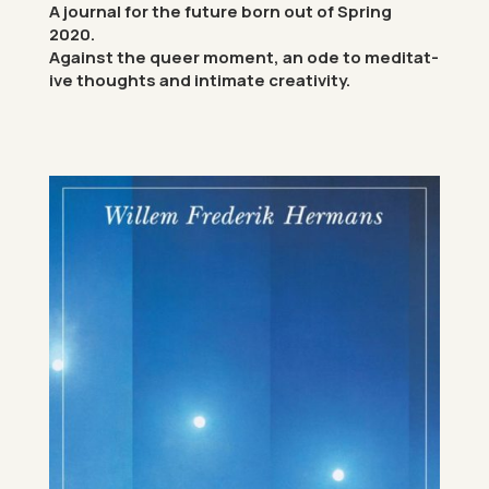
A journal for the fu­ture
born out of Spring
2020.
Against the queer mo­ment,
an ode to med­it­at­
ive thoughts
and in­tim­ate cre­ativ­ity.