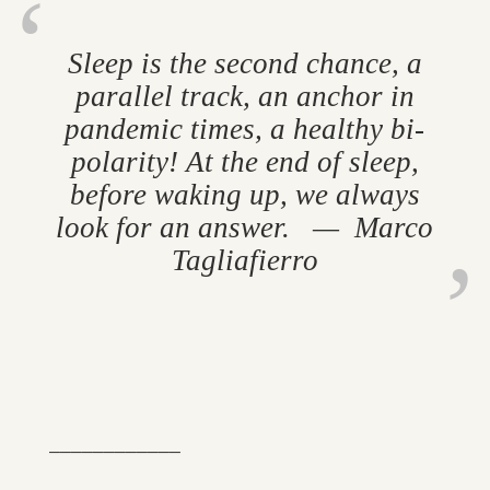
Sleep is the second chance, a
par­al­lel track, an an­chor in
pan­demic times, a healthy bi­
polar­ity! At the end of sleep,
be­fore wak­ing up, we al­ways
look for an an­swer. — Marco
Tagliafi­erro
____________